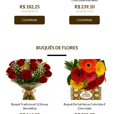
Chocolate Raffaello
R$ 182,25
R$ 239,10
3x de R$ 60,75
3x de R$ 79,70
COMPRAR
COMPRAR
BUQUÊS DE FLORES
Buquê Tradicional 12 Rosas
Buquê De Gérberas Coloridas E
Vermelhas
Chocolate