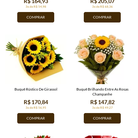
R$ 164,93
R$ 205,07
3x de R$ 54,98
3x de R$ 68,36
COMPRAR
COMPRAR
Buquê Rústico De Girassol
Buquê Brilhando Entre As Rosas
Champanhe
R$ 170,84
R$ 147,82
3x de R$ 56,95
3x de R$ 49,27
COMPRAR
COMPRAR