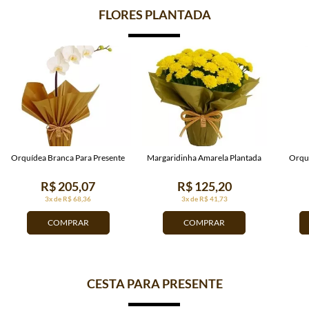
FLORES PLANTADA
Orquídea Branca Para Presente
Margaridinha Amarela Plantada
Orquí
R$ 205,07
R$ 125,20
3x de R$ 68,36
3x de R$ 41,73
COMPRAR
COMPRAR
CESTA PARA PRESENTE