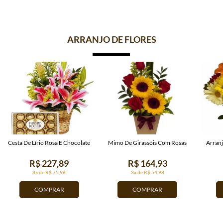
ARRANJO DE FLORES
Cesta De Lírio Rosa E Chocolate
Mimo De Girassóis Com Rosas
Arran
R$ 227,89
R$ 164,93
3x de R$ 75,96
3x de R$ 54,98
COMPRAR
COMPRAR