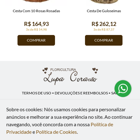
Cesta Com 10 Rosas Rosadas
Cesta De Guloseimas
R$ 164,93
R$ 262,12
3x de R$ 54,98
3x de R$ 87,37
COMPRAR
COMPRAR
TERMOS DE USO
•
DEVOLUÇÕES E REEMBOLSOS
•
SAC
QUEM SOMOS
•
POLÍTICA DE PRIVACIDADE
•
POLÍTICA DE COOKIES
Sobre os cookies: Nós usamos cookies para personalizar
anúncios e melhorar a sua experiência no site.
Ao continuar
navegando, você concorda com a nossa
Política de
Lupa Coração | CNPJ: 16.883.558/0001-00
Av. Heliópolis, 946 - Lj A - Heliópolis - Belford Roxo - RJ - 26120-300
Privacidade
e
Política de Cookies
.
WhatsApp: (21) 97591-5498
| Telefone: (21) 9 7591-5498