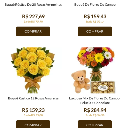
Buquê Rústico De 20 Rosas Vermelhas
Buquê De Flores Do Campo
R$ 227,69
R$ 159,43
3x de R$ 75,90
3x de R$ 53,14
COMPRAR
COMPRAR
Buquê Rustico 12 Rosas Amarelas
Luxuoso Mix De Flores Do Campo,
Pelúcia E Chocolate
R$ 159,23
R$ 284,94
3x de R$ 53,08
3x de R$ 94,98
COMPRAR
COMPRAR