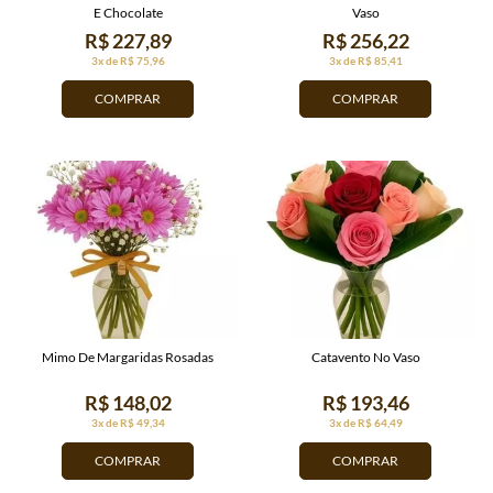
E Chocolate
Vaso
R$ 227,89
R$ 256,22
3x de R$ 75,96
3x de R$ 85,41
COMPRAR
COMPRAR
Mimo De Margaridas Rosadas
Catavento No Vaso
R$ 148,02
R$ 193,46
3x de R$ 49,34
3x de R$ 64,49
COMPRAR
COMPRAR