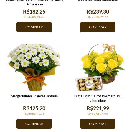
De Sapinho
R$182,25
R$239,30
3x de R$ 60,75
3x de R$ 79,77
COMPRAR
COMPRAR
Margaridinha Branca Plantada
Cesta Com 10 Rosas Amarelas E
Chocolate
R$125,20
R$221,99
3x de R$ 41,73
3x de R$ 74,00
COMPRAR
COMPRAR