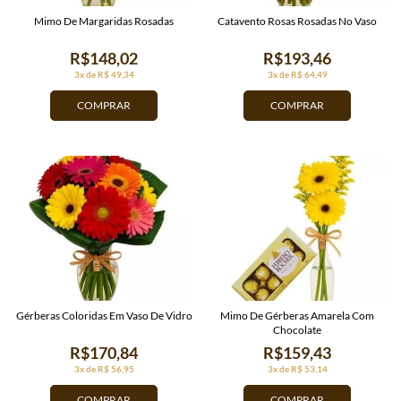
Mimo De Margaridas Rosadas
Catavento Rosas Rosadas No Vaso
R$148,02
R$193,46
3x de R$ 49,34
3x de R$ 64,49
COMPRAR
COMPRAR
Gérberas Coloridas Em Vaso De Vidro
Mimo De Gérberas Amarela Com
Chocolate
R$170,84
R$159,43
3x de R$ 56,95
3x de R$ 53,14
COMPRAR
COMPRAR