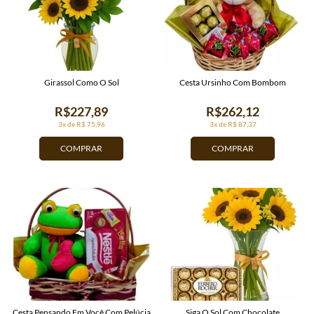
Girassol Como O Sol
Cesta Ursinho Com Bombom
R$227,89
R$262,12
3x de R$ 75,96
3x de R$ 87,37
COMPRAR
COMPRAR
Cesta Pensando Em Você Com Pelúcia
Siga O Sol Com Chocolate