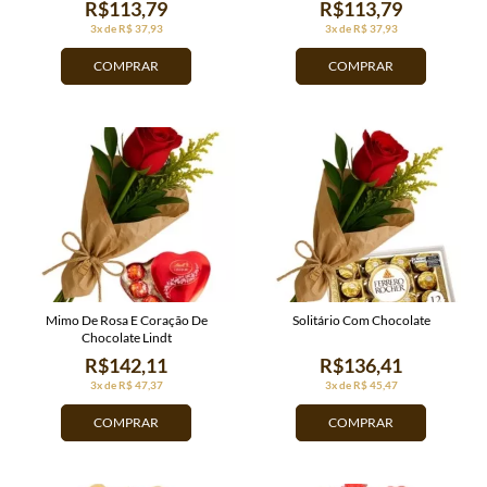
R$113,79
R$113,79
3x de R$ 37,93
3x de R$ 37,93
COMPRAR
COMPRAR
Mimo De Rosa E Coração De
Solitário Com Chocolate
Chocolate Lindt
R$142,11
R$136,41
3x de R$ 47,37
3x de R$ 45,47
COMPRAR
COMPRAR