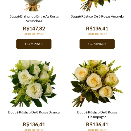
Buquê Brilhando Entre As Rosas
Buquê Rústico De 8 Rosas Amarela
Vermelhas
R$147,82
R$136,41
3x de R$ 49,27
3x de R$ 45,47
COMPRAR
COMPRAR
Buquê Rústico De 8 Rosas Branca
Buquê Rústico De 8 Rosas
Champagne
R$136,41
R$136,41
3x de R$ 45,47
3x de R$ 45,47