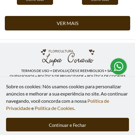
VER MAIS
TERMOS DE USO
•
DEVOLUÇÕES E REEMBOLSOS
•
SAC
QUEM SOMOS
•
POLÍTICA DE PRIVACIDADE
•
POLÍTICA DE COOKIES
Sobre os cookies: Nós usamos cookies para personalizar
anúncios e melhorar a sua experiência no site.
Ao continuar
navegando, você concorda com a nossa
Política de
Lupa Coração | CNPJ: 16.883.558/0001-00
Av. Heliópolis, 946 - Lj A - Heliópolis - Belford Roxo - RJ - 26120-300
Privacidade
e
Política de Cookies
.
WhatsApp: (21) 97591-5498
| Telefone: (21) 9 7591-5498
© 2024-2026 - Todos os direitos reservados - Desenvolvido por
BEX Soluções
Continuar e Fechar
Inteligentes