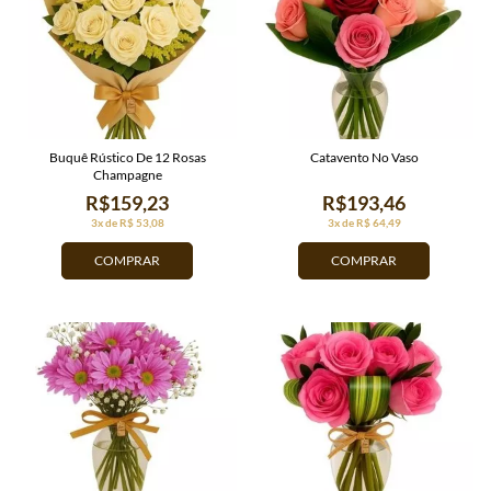
Buquê Rústico De 12 Rosas
Catavento No Vaso
Champagne
R$159,23
R$193,46
3x de R$ 53,08
3x de R$ 64,49
COMPRAR
COMPRAR