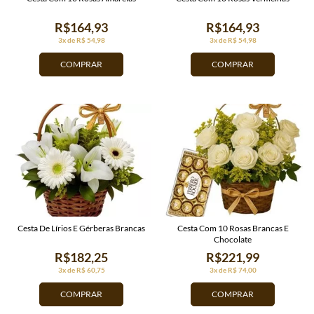
R$164,93
R$164,93
3x de R$ 54,98
3x de R$ 54,98
COMPRAR
COMPRAR
Cesta De Lírios E Gérberas Brancas
Cesta Com 10 Rosas Brancas E
Chocolate
R$182,25
R$221,99
3x de R$ 60,75
3x de R$ 74,00
COMPRAR
COMPRAR