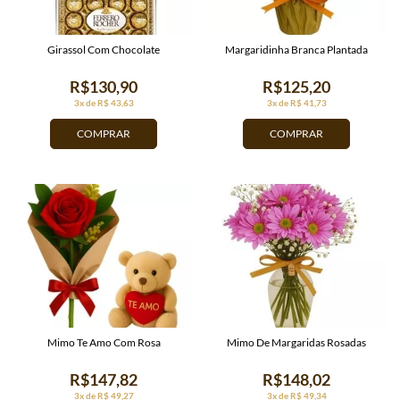
Girassol Com Chocolate
Margaridinha Branca Plantada
R$130,90
R$125,20
3x de R$ 43,63
3x de R$ 41,73
COMPRAR
COMPRAR
Mimo Te Amo Com Rosa
Mimo De Margaridas Rosadas
R$147,82
R$148,02
3x de R$ 49,27
3x de R$ 49,34