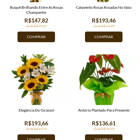
Buquê Brilhando Entre As Rosas
Catavento Rosas Rosadas No Vaso
Champanhe
R$147,82
R$193,46
3x de R$ 49,27
3x de R$ 64,49
COMPRAR
COMPRAR
Elegância Do Girassol
Antúrio Plantado Para Presente
R$193,66
R$136,61
3x de R$ 64,55
3x de R$ 45,54
COMPRAR
COMPRAR