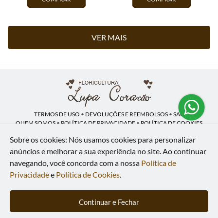
VER MAIS
TERMOS DE USO
•
DEVOLUÇÕES E REEMBOLSOS
•
SAC
QUEM SOMOS
•
POLÍTICA DE PRIVACIDADE
•
POLÍTICA DE COOKIES
Sobre os cookies: Nós usamos cookies para personalizar
anúncios e melhorar a sua experiência no site.
Ao continuar
navegando, você concorda com a nossa
Política de
Lupa Coração | CNPJ: 16.883.558/0001-00
Av. Heliópolis, 946 - Lj A - Heliópolis - Belford Roxo - RJ - 26120-300
Privacidade
e
Política de Cookies
.
WhatsApp: (21) 97591-5498
| Telefone: (21) 9 7591-5498
© 2024-2026 - Todos os direitos reservados - Desenvolvido por
BEX Soluções
Continuar e Fechar
Inteligentes