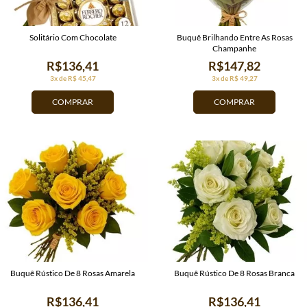
Solitário Com Chocolate
Buquê Brilhando Entre As Rosas
Champanhe
R$136,41
R$147,82
3x de R$ 45,47
3x de R$ 49,27
COMPRAR
COMPRAR
Buquê Rústico De 8 Rosas Amarela
Buquê Rústico De 8 Rosas Branca
R$136,41
R$136,41