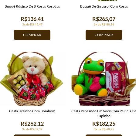
Buquê Rústico De 8 Rosas Rosadas
Buquê De Girassol Com Rosas
R$136,41
R$265,07
3x de R$ 45,47
3x de R$ 88,36
COMPRAR
COMPRAR
Cesta Ursinho Com Bombom
Cesta Pensando Em Você Com Pelúcia D
Sapinho
R$262,12
R$182,25
3x de R$ 87,37
3x de R$ 60,75