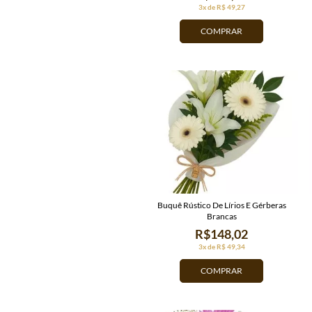
3x de R$ 49,27
COMPRAR
Buquê Rústico De Lírios E Gérberas
Brancas
R$148,02
3x de R$ 49,34
COMPRAR