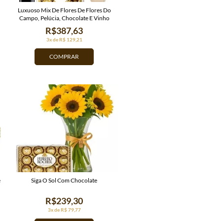
Luxuoso Mix De Flores De Flores Do
Campo, Pelúcia, Chocolate E Vinho
R$387,63
3x de R$ 129,21
COMPRAR
e
Siga O Sol Com Chocolate
R$239,30
3x de R$ 79,77