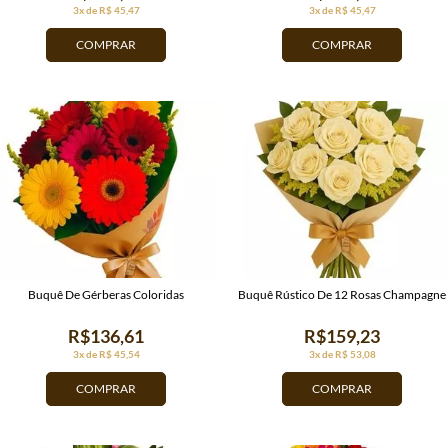
3x de R$ 45,47
3x de R$ 45,47
COMPRAR
COMPRAR
Buquê De Gérberas Coloridas
Buquê Rústico De 12 Rosas Champagne
R$136,61
R$159,23
3x de R$ 45,54
3x de R$ 53,08
COMPRAR
COMPRAR