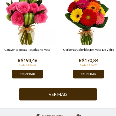
Catavento Rosas Rosadas No Vaso
Gérberas Coloridas Em Vaso De Vidro
R$193,46
R$170,84
3x de R$ 64,49
3x de R$ 56,95
COMPRAR
COMPRAR
VER MAIS