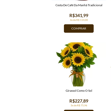
Cesta De Café Da Manhã Tradicional
R$341,99
3x de R$ 114,00
COMPRAR
Girassol Como O Sol
R$227,89
3x de R$ 75,96