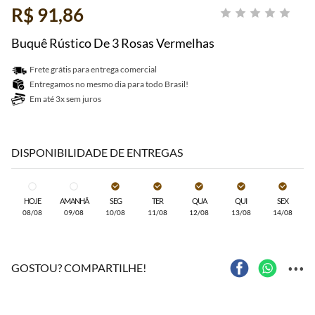
R$ 91,86
Buquê Rústico De 3 Rosas Vermelhas
Frete grátis para entrega comercial
Entregamos no mesmo dia para todo Brasil!
Em até 3x sem juros
DISPONIBILIDADE DE ENTREGAS
HOJE
AMANHÃ
SEG
TER
QUA
QUI
SEX
08/08
09/08
10/08
11/08
12/08
13/08
14/08
...
GOSTOU? COMPARTILHE!