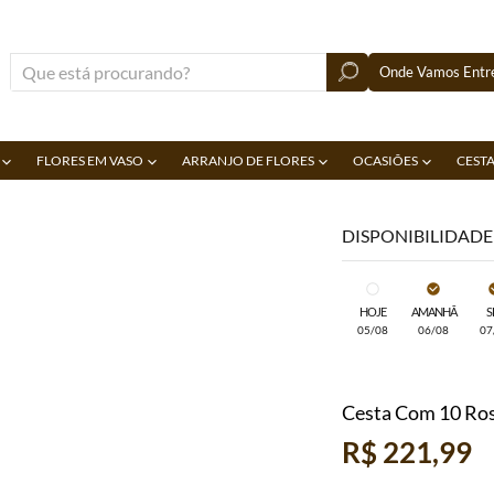
Onde Vamos Entre
FLORES EM VASO
ARRANJO DE FLORES
OCASIÕES
CESTA
DISPONIBILIDADE
HOJE
AMANHÃ
S
05/08
06/08
07
Cesta Com 10 Ros
R$ 221,99