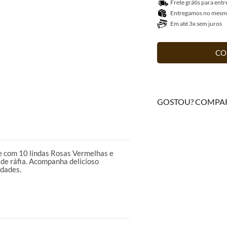
Frete grátis para ent
Entregamos no mesmo 
Em até 3x sem juros
CO
GOSTOU? COMPAR
 com 10 lindas Rosas Vermelhas e
de ráfia. Acompanha delicioso
idades.