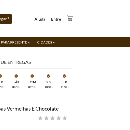
gar ?
Ajuda
Entre
 PARA PRESENTE
CIDADES
 DE ENTREGAS
EX
SÁB
DOM
SEG
TER
/08
08/08
09/08
10/08
11/08
as Vermelhas E Chocolate