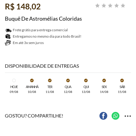
R$ 148,02
Buquê De Astromélias Coloridas
Frete grátis para entrega comercial
Entregamos no mesmo dia para todo Brasil!
Em até 3x sem juros
DISPONIBILIDADE DE ENTREGAS
HOJE
AMANHÃ
TER
QUA
QUI
SEX
SÁB
09/08
10/08
11/08
12/08
13/08
14/08
15/08
...
GOSTOU? COMPARTILHE!