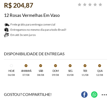
R$ 204,87
12 Rosas Vermelhas Em Vaso
Frete grátis para entrega comercial
Entregamos no mesmo dia para todo Brasil!
Em até 3x sem juros
DISPONIBILIDADE DE ENTREGAS
HOJE
AMANHÃ
SÁB
DOM
SEG
TER
QUA
06/08
07/08
08/08
09/08
10/08
11/08
12/08
...
GOSTOU? COMPARTILHE!