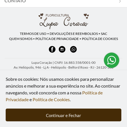
CONTATO
TERMOS DE USO
•
DEVOLUÇÕES E REEMBOLSOS
•
SAC
QUEM SOMOS
•
POLÍTICA DE PRIVACIDADE
•
POLÍTICA DE COOKIES
Lupa Coração | CNPJ: 16.883.558/0001-00
Av. Heliópolis, 946 - Lj A - Heliópolis - Belford Roxo - RJ - 26120-300
WhatsApp: (21) 97591-5498
| Telefone: (21) 9 7591-5498
Sobre os cookies: Nós usamos cookies para personalizar
© 2024-2026 - Todos os direitos reservados - Desenvolvido por
BEX Soluções
anúncios e melhorar a sua experiência no site.
Ao continuar
Inteligentes
navegando, você concorda com a nossa
Política de
Privacidade
e
Política de Cookies
.
Continuar e Fechar