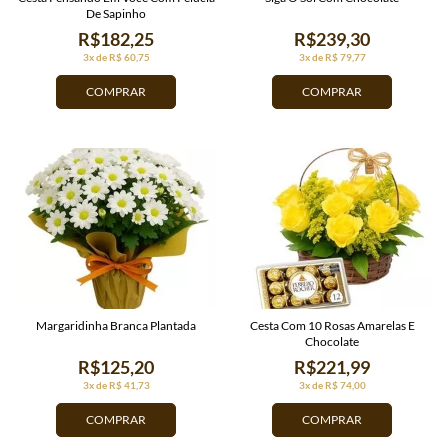
De Sapinho
R$182,25
R$239,30
3x de R$ 60,75
3x de R$ 79,77
COMPRAR
COMPRAR
Margaridinha Branca Plantada
Cesta Com 10 Rosas Amarelas E
Chocolate
R$125,20
R$221,99
3x de R$ 41,73
3x de R$ 74,00
COMPRAR
COMPRAR