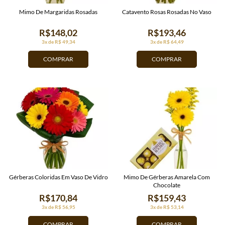
Mimo De Margaridas Rosadas
Catavento Rosas Rosadas No Vaso
R$148,02
R$193,46
3x de R$ 49,34
3x de R$ 64,49
COMPRAR
COMPRAR
Gérberas Coloridas Em Vaso De Vidro
Mimo De Gérberas Amarela Com
Chocolate
R$170,84
R$159,43
3x de R$ 56,95
3x de R$ 53,14
COMPRAR
COMPRAR