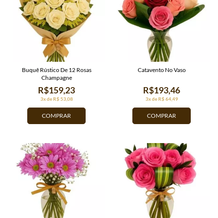
Buquê Rústico De 12 Rosas
Catavento No Vaso
Champagne
R$159,23
R$193,46
3x de R$ 53,08
3x de R$ 64,49
COMPRAR
COMPRAR