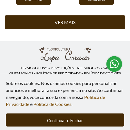
VER MAIS
TERMOS DE USO
•
DEVOLUÇÕES E REEMBOLSOS
•
SAC
QUEM SOMOS
•
POLÍTICA DE PRIVACIDADE
•
POLÍTICA DE COOKIES
Sobre os cookies: Nós usamos cookies para personalizar
anúncios e melhorar a sua experiência no site.
Ao continuar
navegando, você concorda com a nossa
Política de
Lupa Coração | CNPJ: 16.883.558/0001-00
Av. Heliópolis, 946 - Lj A - Heliópolis - Belford Roxo - RJ - 26120-300
Privacidade
e
Política de Cookies
.
WhatsApp: (21) 97591-5498
| Telefone: (21) 9 7591-5498
© 2024-2026 - Todos os direitos reservados - Desenvolvido por
BEX Soluções
Continuar e Fechar
Inteligentes