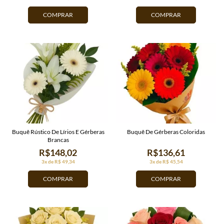
COMPRAR
COMPRAR
Buquê Rústico De Lírios E Gérberas
Buquê De Gérberas Coloridas
Brancas
R$148,02
R$136,61
3x de R$ 49,34
3x de R$ 45,54
COMPRAR
COMPRAR