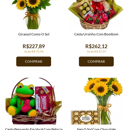
Girassol Como O Sol
Cesta Ursinho Com Bombom
R$227,89
R$262,12
3x de R$ 75,96
3x de R$ 87,37
COMPRAR
COMPRAR
Cesta Pensando Em Você Com Pelúcia
Siga O Sol Com Chocolate