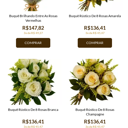
Buquê Brilhando Entre As Rosas
Buquê Rústico De 8 Rosas Amarela
Vermelhas
R$147,82
R$136,41
3x de R$ 49,27
3x de R$ 45,47
COMPRAR
COMPRAR
Buquê Rústico De 8 Rosas Branca
Buquê Rústico De 8 Rosas
Champagne
R$136,41
R$136,41
3x de R$ 45,47
3x de R$ 45,47