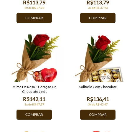
R$113,79
R$113,79
3x de R$ 37,93
3x de R$ 37,93
COMPRAR
COMPRAR
Mimo De Rosa E Coração De
Solitário Com Chocolate
Chocolate Lindt
R$142,11
R$136,41
3x de R$ 47,37
3x de R$ 45,47
COMPRAR
COMPRAR