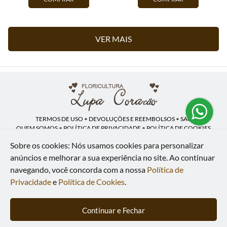
VER MAIS
TERMOS DE USO
•
DEVOLUÇÕES E REEMBOLSOS
•
SAC
QUEM SOMOS
•
POLÍTICA DE PRIVACIDADE
•
POLÍTICA DE COOKIES
Sobre os cookies: Nós usamos cookies para personalizar
anúncios e melhorar a sua experiência no site.
Ao continuar
navegando, você concorda com a nossa
Política de
Lupa Coração | CNPJ: 16.883.558/0001-00
Av. Heliópolis, 946 - Lj A - Heliópolis - Belford Roxo - RJ - 26120-300
Privacidade
e
Política de Cookies
.
WhatsApp: (21) 97591-5498
| Telefone: (21) 9 7591-5498
© 2024-2026 - Todos os direitos reservados - Desenvolvido por
BEX Soluções
Continuar e Fechar
Inteligentes