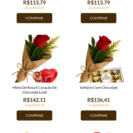
R$113,79
R$113,79
3x de R$ 37,93
3x de R$ 37,93
COMPRAR
COMPRAR
Mimo De Rosa E Coração De
Solitário Com Chocolate
Chocolate Lindt
R$142,11
R$136,41
3x de R$ 47,37
3x de R$ 45,47
COMPRAR
COMPRAR