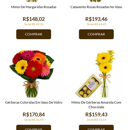
Mimo De Margaridas Rosadas
Catavento Rosas Rosadas No Vaso
R$148,02
R$193,46
3x de R$ 49,34
3x de R$ 64,49
COMPRAR
COMPRAR
Gérberas Coloridas Em Vaso De Vidro
Mimo De Gérberas Amarela Com
Chocolate
R$170,84
R$159,43
3x de R$ 56,95
3x de R$ 53,14
COMPRAR
COMPRAR