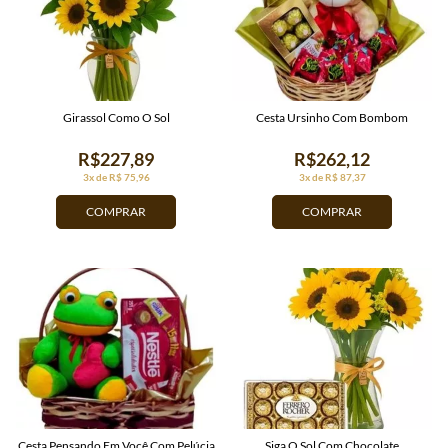
Girassol Como O Sol
Cesta Ursinho Com Bombom
R$227,89
R$262,12
3x de R$ 75,96
3x de R$ 87,37
COMPRAR
COMPRAR
Cesta Pensando Em Você Com Pelúcia
Siga O Sol Com Chocolate