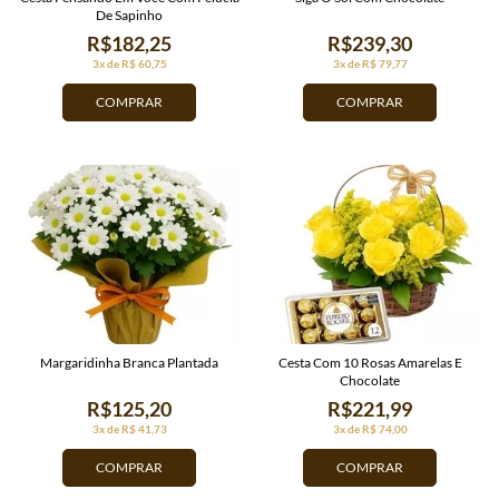
De Sapinho
R$182,25
R$239,30
3x de R$ 60,75
3x de R$ 79,77
COMPRAR
COMPRAR
Margaridinha Branca Plantada
Cesta Com 10 Rosas Amarelas E
Chocolate
R$125,20
R$221,99
3x de R$ 41,73
3x de R$ 74,00
COMPRAR
COMPRAR