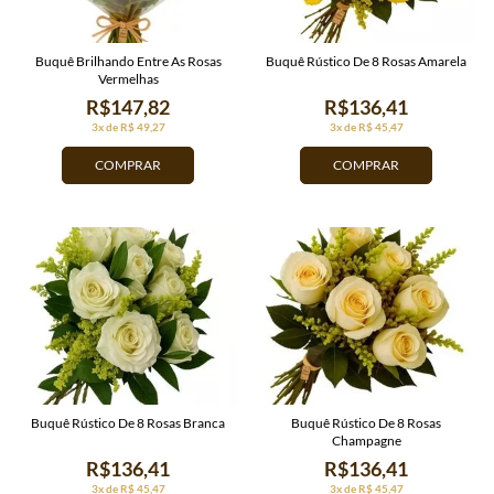
Buquê Brilhando Entre As Rosas
Buquê Rústico De 8 Rosas Amarela
Vermelhas
R$147,82
R$136,41
3x de R$ 49,27
3x de R$ 45,47
COMPRAR
COMPRAR
Buquê Rústico De 8 Rosas Branca
Buquê Rústico De 8 Rosas
Champagne
R$136,41
R$136,41
3x de R$ 45,47
3x de R$ 45,47