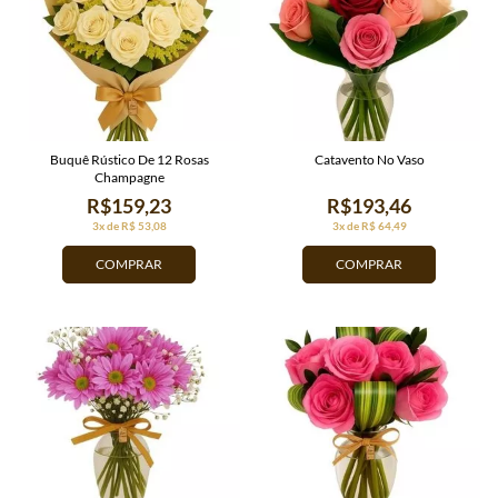
Buquê Rústico De 12 Rosas
Catavento No Vaso
Champagne
R$159,23
R$193,46
3x de R$ 53,08
3x de R$ 64,49
COMPRAR
COMPRAR