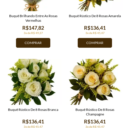
Buquê Brilhando Entre As Rosas
Buquê Rústico De 8 Rosas Amarela
Vermelhas
R$147,82
R$136,41
3x de R$ 49,27
3x de R$ 45,47
COMPRAR
COMPRAR
Buquê Rústico De 8 Rosas Branca
Buquê Rústico De 8 Rosas
Champagne
R$136,41
R$136,41
3x de R$ 45,47
3x de R$ 45,47