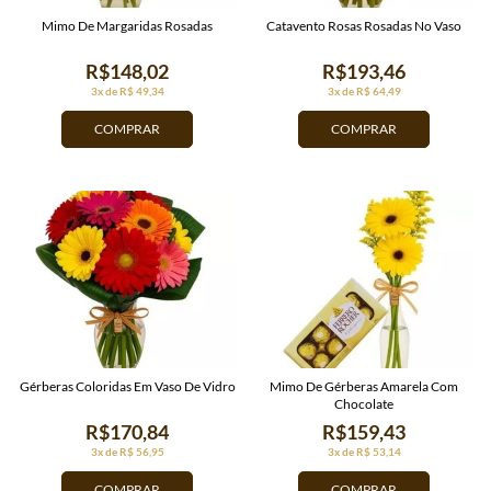
Mimo De Margaridas Rosadas
Catavento Rosas Rosadas No Vaso
R$148,02
R$193,46
3x de R$ 49,34
3x de R$ 64,49
COMPRAR
COMPRAR
Gérberas Coloridas Em Vaso De Vidro
Mimo De Gérberas Amarela Com
Chocolate
R$170,84
R$159,43
3x de R$ 56,95
3x de R$ 53,14
COMPRAR
COMPRAR