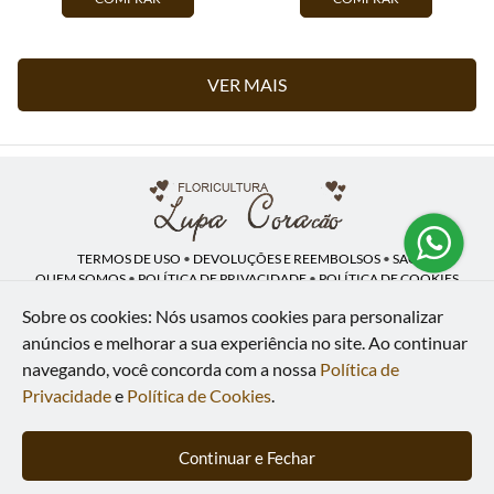
VER MAIS
TERMOS DE USO
•
DEVOLUÇÕES E REEMBOLSOS
•
SAC
QUEM SOMOS
•
POLÍTICA DE PRIVACIDADE
•
POLÍTICA DE COOKIES
Sobre os cookies: Nós usamos cookies para personalizar
anúncios e melhorar a sua experiência no site.
Ao continuar
navegando, você concorda com a nossa
Política de
Lupa Coração | CNPJ: 16.883.558/0001-00
Av. Heliópolis, 946 - Lj A - Heliópolis - Belford Roxo - RJ - 26120-300
Privacidade
e
Política de Cookies
.
WhatsApp: (21) 97591-5498
| Telefone: (21) 9 7591-5498
© 2024-2026 - Todos os direitos reservados - Desenvolvido por
BEX Soluções
Continuar e Fechar
Inteligentes