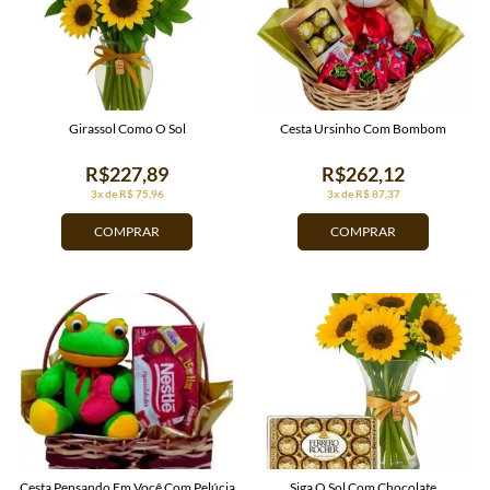
Girassol Como O Sol
Cesta Ursinho Com Bombom
R$227,89
R$262,12
3x de R$ 75,96
3x de R$ 87,37
COMPRAR
COMPRAR
Cesta Pensando Em Você Com Pelúcia
Siga O Sol Com Chocolate