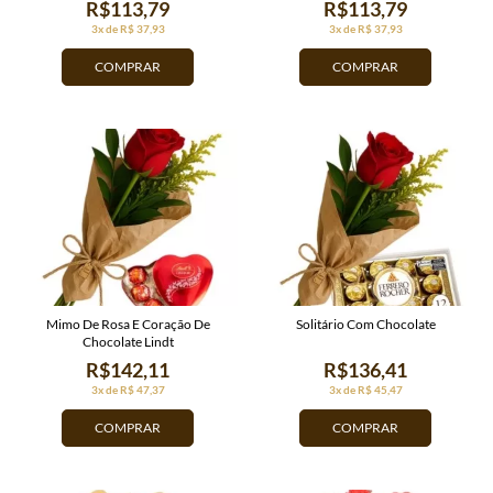
R$113,79
R$113,79
3x de R$ 37,93
3x de R$ 37,93
COMPRAR
COMPRAR
Mimo De Rosa E Coração De
Solitário Com Chocolate
Chocolate Lindt
R$142,11
R$136,41
3x de R$ 47,37
3x de R$ 45,47
COMPRAR
COMPRAR