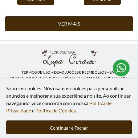
VER MAIS
TERMOS DE USO
•
DEVOLUÇÕES E REEMBOLSOS
•
SAC
QUEM SOMOS
•
POLÍTICA DE PRIVACIDADE
•
POLÍTICA DE COOKIES
Sobre os cookies: Nós usamos cookies para personalizar
anúncios e melhorar a sua experiência no site.
Ao continuar
navegando, você concorda com a nossa
Política de
Lupa Coração | CNPJ: 16.883.558/0001-00
Av. Heliópolis, 946 - Lj A - Heliópolis - Belford Roxo - RJ - 26120-300
Privacidade
e
Política de Cookies
.
WhatsApp: (21) 97591-5498
| Telefone: (21) 9 7591-5498
© 2024-2026 - Todos os direitos reservados - Desenvolvido por
BEX Soluções
Continuar e Fechar
Inteligentes