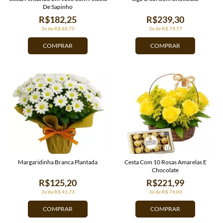
De Sapinho
R$182,25
R$239,30
3x de R$ 60,75
3x de R$ 79,77
COMPRAR
COMPRAR
Margaridinha Branca Plantada
Cesta Com 10 Rosas Amarelas E
Chocolate
R$125,20
R$221,99
3x de R$ 41,73
3x de R$ 74,00
COMPRAR
COMPRAR