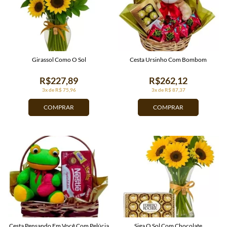
Girassol Como O Sol
Cesta Ursinho Com Bombom
R$227,89
R$262,12
3x de R$ 75,96
3x de R$ 87,37
COMPRAR
COMPRAR
Cesta Pensando Em Você Com Pelúcia
Siga O Sol Com Chocolate