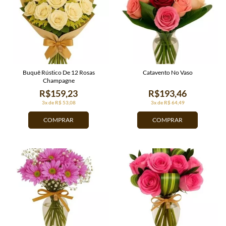
Buquê Rústico De 12 Rosas
Catavento No Vaso
Champagne
R$159,23
R$193,46
3x de R$ 53,08
3x de R$ 64,49
COMPRAR
COMPRAR