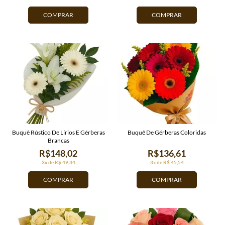
COMPRAR
COMPRAR
Buquê Rústico De Lírios E Gérberas
Buquê De Gérberas Coloridas
Brancas
R$148,02
R$136,61
3x de R$ 49,34
3x de R$ 45,54
COMPRAR
COMPRAR