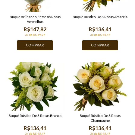
Buquê Brilhando Entre As Rosas
Buquê Rústico De 8 Rosas Amarela
Vermelhas
R$147,82
R$136,41
3x de R$ 49,27
3x de R$ 45,47
COMPRAR
COMPRAR
Buquê Rústico De 8 Rosas Branca
Buquê Rústico De 8 Rosas
Champagne
R$136,41
R$136,41
3x de R$ 45,47
3x de R$ 45,47