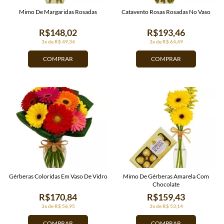
Mimo De Margaridas Rosadas
Catavento Rosas Rosadas No Vaso
R$148,02
R$193,46
3x de R$ 49,34
3x de R$ 64,49
COMPRAR
COMPRAR
Gérberas Coloridas Em Vaso De Vidro
Mimo De Gérberas Amarela Com
Chocolate
R$170,84
R$159,43
3x de R$ 56,95
3x de R$ 53,14
COMPRAR
COMPRAR