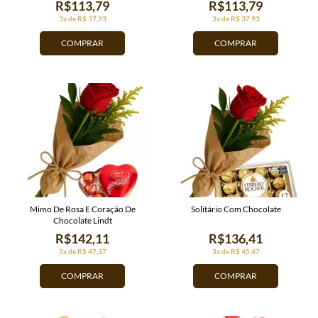
R$113,79
R$113,79
3x de R$ 37,93
3x de R$ 37,93
COMPRAR
COMPRAR
Mimo De Rosa E Coração De
Solitário Com Chocolate
Chocolate Lindt
R$142,11
R$136,41
3x de R$ 47,37
3x de R$ 45,47
COMPRAR
COMPRAR