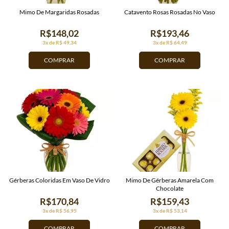
Mimo De Margaridas Rosadas
Catavento Rosas Rosadas No Vaso
R$148,02
R$193,46
3x de R$ 49,34
3x de R$ 64,49
COMPRAR
COMPRAR
Gérberas Coloridas Em Vaso De Vidro
Mimo De Gérberas Amarela Com
Chocolate
R$170,84
R$159,43
3x de R$ 56,95
3x de R$ 53,14
COMPRAR
COMPRAR