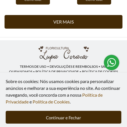
VER MAIS
TERMOS DE USO
•
DEVOLUÇÕES E REEMBOLSOS
•
SAC
QUEM SOMOS
•
POLÍTICA DE PRIVACIDADE
•
POLÍTICA DE COOKIES
Sobre os cookies: Nós usamos cookies para personalizar
anúncios e melhorar a sua experiência no site.
Ao continuar
navegando, você concorda com a nossa
Política de
Lupa Coração | CNPJ: 16.883.558/0001-00
Av. Heliópolis, 946 - Lj A - Heliópolis - Belford Roxo - RJ - 26120-300
Privacidade
e
Política de Cookies
.
WhatsApp: (21) 97591-5498
| Telefone: (21) 9 7591-5498
© 2024-2026 - Todos os direitos reservados - Desenvolvido por
BEX Soluções
Continuar e Fechar
Inteligentes