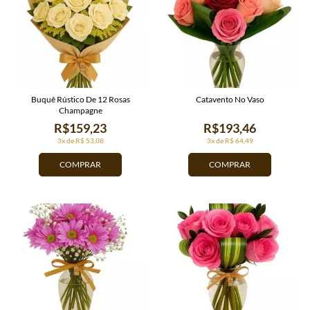
Buquê Rústico De 12 Rosas
Catavento No Vaso
Champagne
R$159,23
R$193,46
3x de R$ 53,08
3x de R$ 64,49
COMPRAR
COMPRAR