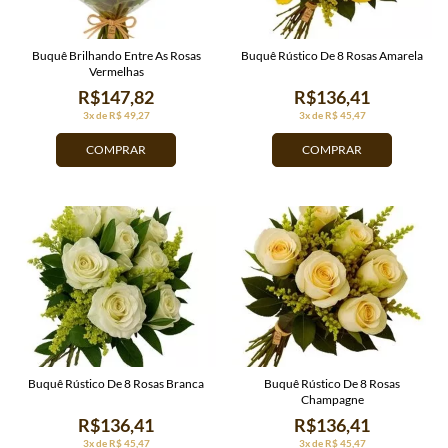
Buquê Brilhando Entre As Rosas
Buquê Rústico De 8 Rosas Amarela
Vermelhas
R$147,82
R$136,41
3x de R$ 49,27
3x de R$ 45,47
COMPRAR
COMPRAR
Buquê Rústico De 8 Rosas Branca
Buquê Rústico De 8 Rosas
Champagne
R$136,41
R$136,41
3x de R$ 45,47
3x de R$ 45,47