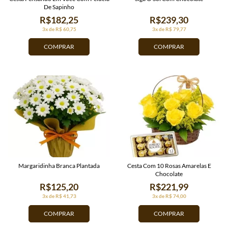
De Sapinho
R$182,25
R$239,30
3x de R$ 60,75
3x de R$ 79,77
COMPRAR
COMPRAR
Margaridinha Branca Plantada
Cesta Com 10 Rosas Amarelas E
Chocolate
R$125,20
R$221,99
3x de R$ 41,73
3x de R$ 74,00
COMPRAR
COMPRAR