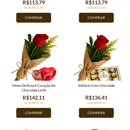
R$113,79
R$113,79
3x de R$ 37,93
3x de R$ 37,93
COMPRAR
COMPRAR
Mimo De Rosa E Coração De
Solitário Com Chocolate
Chocolate Lindt
R$142,11
R$136,41
3x de R$ 47,37
3x de R$ 45,47
COMPRAR
COMPRAR