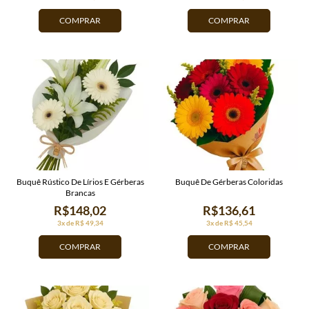
COMPRAR
COMPRAR
Buquê Rústico De Lírios E Gérberas
Buquê De Gérberas Coloridas
Brancas
R$148,02
R$136,61
3x de R$ 49,34
3x de R$ 45,54
COMPRAR
COMPRAR