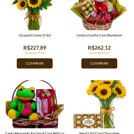
Girassol Como O Sol
Cesta Ursinho Com Bombom
R$227,89
R$262,12
3x de R$ 75,96
3x de R$ 87,37
COMPRAR
COMPRAR
Cesta Pensando Em Você Com Pelúcia
Siga O Sol Com Chocolate