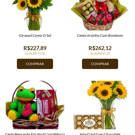
Girassol Como O Sol
Cesta Ursinho Com Bombom
R$227,89
R$262,12
3x de R$ 75,96
3x de R$ 87,37
COMPRAR
COMPRAR
Cesta Pensando Em Você Com Pelúcia
Siga O Sol Com Chocolate