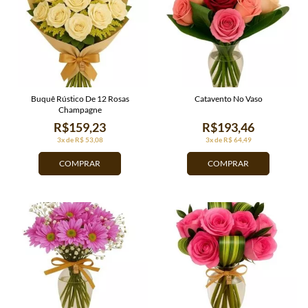
Buquê Rústico De 12 Rosas
Catavento No Vaso
Champagne
R$159,23
R$193,46
3x de R$ 53,08
3x de R$ 64,49
COMPRAR
COMPRAR