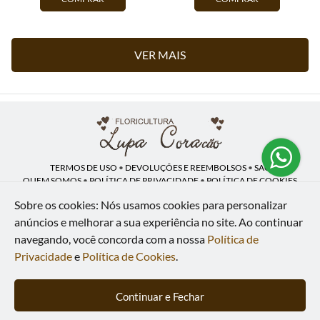
VER MAIS
TERMOS DE USO
•
DEVOLUÇÕES E REEMBOLSOS
•
SAC
QUEM SOMOS
•
POLÍTICA DE PRIVACIDADE
•
POLÍTICA DE COOKIES
Sobre os cookies: Nós usamos cookies para personalizar
anúncios e melhorar a sua experiência no site.
Ao continuar
navegando, você concorda com a nossa
Política de
Lupa Coração | CNPJ: 16.883.558/0001-00
Av. Heliópolis, 946 - Lj A - Heliópolis - Belford Roxo - RJ - 26120-300
Privacidade
e
Política de Cookies
.
WhatsApp: (21) 97591-5498
| Telefone: (21) 9 7591-5498
© 2024-2026 - Todos os direitos reservados - Desenvolvido por
BEX Soluções
Continuar e Fechar
Inteligentes