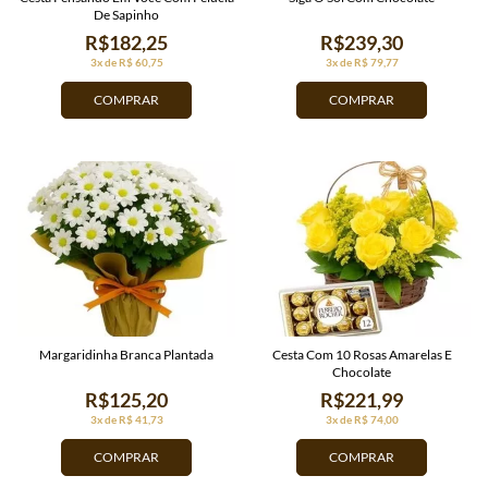
De Sapinho
R$182,25
R$239,30
3x de R$ 60,75
3x de R$ 79,77
COMPRAR
COMPRAR
Margaridinha Branca Plantada
Cesta Com 10 Rosas Amarelas E
Chocolate
R$125,20
R$221,99
3x de R$ 41,73
3x de R$ 74,00
COMPRAR
COMPRAR