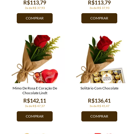
R$113,79
R$113,79
3x de R$ 37,93
3x de R$ 37,93
COMPRAR
COMPRAR
Mimo De Rosa E Coração De
Solitário Com Chocolate
Chocolate Lindt
R$142,11
R$136,41
3x de R$ 47,37
3x de R$ 45,47
COMPRAR
COMPRAR