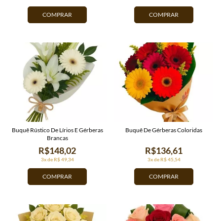
COMPRAR
COMPRAR
Buquê Rústico De Lírios E Gérberas
Buquê De Gérberas Coloridas
Brancas
R$148,02
R$136,61
3x de R$ 49,34
3x de R$ 45,54
COMPRAR
COMPRAR