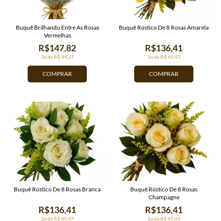
Buquê Brilhando Entre As Rosas
Buquê Rústico De 8 Rosas Amarela
Vermelhas
R$147,82
R$136,41
3x de R$ 49,27
3x de R$ 45,47
COMPRAR
COMPRAR
Buquê Rústico De 8 Rosas Branca
Buquê Rústico De 8 Rosas
Champagne
R$136,41
R$136,41
3x de R$ 45,47
3x de R$ 45,47