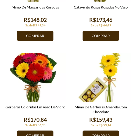
Mimo De Margaridas Rosadas
Catavento Rosas Rosadas No Vaso
R$148,02
R$193,46
3x de R$ 49,34
3x de R$ 64,49
COMPRAR
COMPRAR
Gérberas Coloridas Em Vaso De Vidro
Mimo De Gérberas Amarela Com
Chocolate
R$170,84
R$159,43
3x de R$ 56,95
3x de R$ 53,14
COMPRAR
COMPRAR