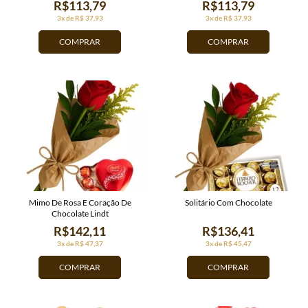
R$113,79
R$113,79
3x de R$ 37,93
3x de R$ 37,93
COMPRAR
COMPRAR
Mimo De Rosa E Coração De
Solitário Com Chocolate
Chocolate Lindt
R$142,11
R$136,41
3x de R$ 47,37
3x de R$ 45,47
COMPRAR
COMPRAR