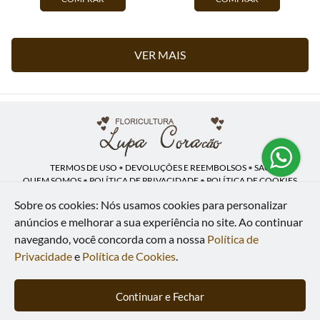
VER MAIS
TERMOS DE USO
•
DEVOLUÇÕES E REEMBOLSOS
•
SAC
QUEM SOMOS
•
POLÍTICA DE PRIVACIDADE
•
POLÍTICA DE COOKIES
Sobre os cookies: Nós usamos cookies para personalizar
anúncios e melhorar a sua experiência no site.
Ao continuar
navegando, você concorda com a nossa
Política de
Lupa Coração | CNPJ: 16.883.558/0001-00
Av. Heliópolis, 946 - Lj A - Heliópolis - Belford Roxo - RJ - 26120-300
Privacidade
e
Política de Cookies
.
WhatsApp: (21) 97591-5498
| Telefone: (21) 9 7591-5498
© 2024-2026 - Todos os direitos reservados - Desenvolvido por
BEX Soluções
Continuar e Fechar
Inteligentes