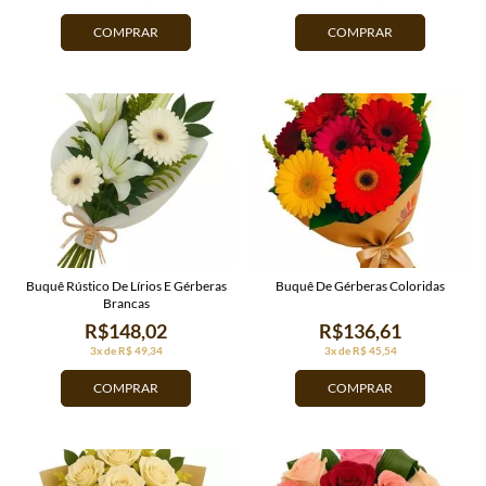
COMPRAR
COMPRAR
Buquê Rústico De Lírios E Gérberas
Buquê De Gérberas Coloridas
Brancas
R$148,02
R$136,61
3x de R$ 49,34
3x de R$ 45,54
COMPRAR
COMPRAR