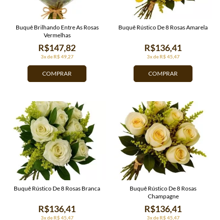
Buquê Brilhando Entre As Rosas
Buquê Rústico De 8 Rosas Amarela
Vermelhas
R$147,82
R$136,41
3x de R$ 49,27
3x de R$ 45,47
COMPRAR
COMPRAR
Buquê Rústico De 8 Rosas Branca
Buquê Rústico De 8 Rosas
Champagne
R$136,41
R$136,41
3x de R$ 45,47
3x de R$ 45,47