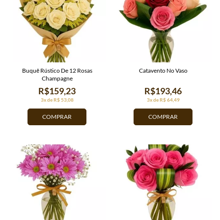
Buquê Rústico De 12 Rosas
Catavento No Vaso
Champagne
R$159,23
R$193,46
3x de R$ 53,08
3x de R$ 64,49
COMPRAR
COMPRAR