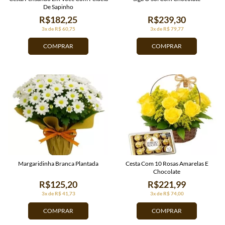
De Sapinho
R$182,25
R$239,30
3x de R$ 60,75
3x de R$ 79,77
COMPRAR
COMPRAR
Margaridinha Branca Plantada
Cesta Com 10 Rosas Amarelas E
Chocolate
R$125,20
R$221,99
3x de R$ 41,73
3x de R$ 74,00
COMPRAR
COMPRAR