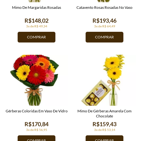
Mimo De Margaridas Rosadas
Catavento Rosas Rosadas No Vaso
R$148,02
R$193,46
3x de R$ 49,34
3x de R$ 64,49
COMPRAR
COMPRAR
Gérberas Coloridas Em Vaso De Vidro
Mimo De Gérberas Amarela Com
Chocolate
R$170,84
R$159,43
3x de R$ 56,95
3x de R$ 53,14
COMPRAR
COMPRAR