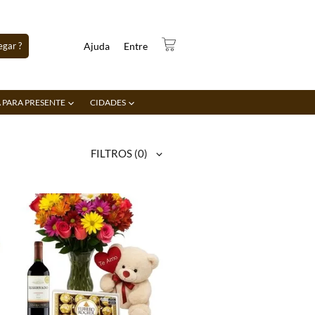
gar ?
Ajuda
Entre
 PARA PRESENTE
CIDADES
FILTROS
(0)