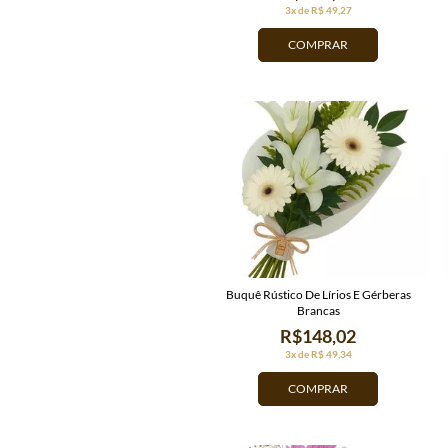
3x de R$ 49,27
COMPRAR
Buquê Rústico De Lírios E Gérberas
Brancas
R$148,02
3x de R$ 49,34
COMPRAR