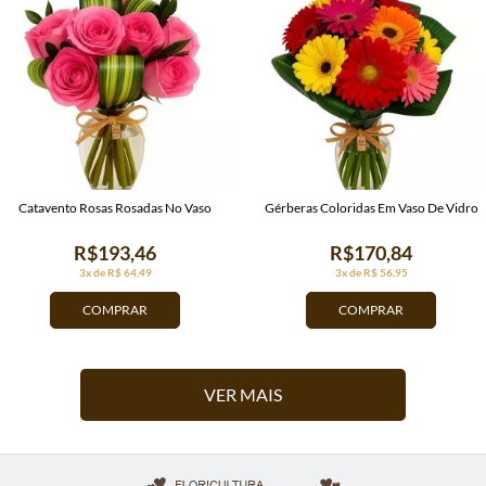
Catavento Rosas Rosadas No Vaso
Gérberas Coloridas Em Vaso De Vidro
R$193,46
R$170,84
3x de R$ 64,49
3x de R$ 56,95
COMPRAR
COMPRAR
VER MAIS