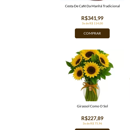
Cesta De Café Da Manhã Tradicional
R$341,99
3x de R$ 114,00
COMPRAR
Girassol Como O Sol
R$227,89
3x de R$ 75,96