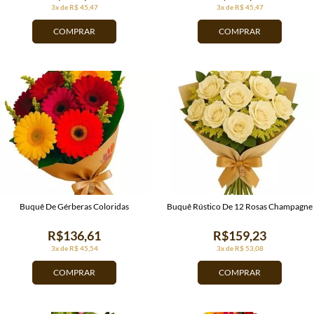
3x de R$ 45,47
3x de R$ 45,47
COMPRAR
COMPRAR
Buquê De Gérberas Coloridas
Buquê Rústico De 12 Rosas Champagne
R$136,61
R$159,23
3x de R$ 45,54
3x de R$ 53,08
COMPRAR
COMPRAR