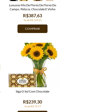
Luxuoso Mix De Flores De Flores Do
Campo, Pelúcia, Chocolate E Vinho
R$387,63
3x de R$ 129,21
COMPRAR
e
Siga O Sol Com Chocolate
R$239,30
3x de R$ 79,77