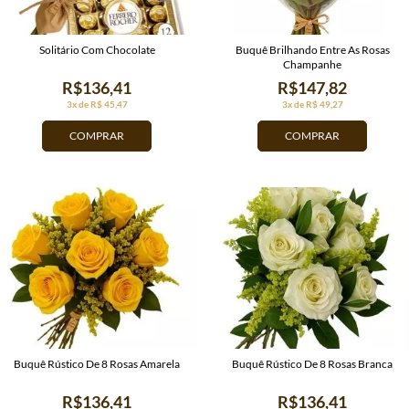
Solitário Com Chocolate
Buquê Brilhando Entre As Rosas
Champanhe
R$136,41
R$147,82
3x de R$ 45,47
3x de R$ 49,27
COMPRAR
COMPRAR
Buquê Rústico De 8 Rosas Amarela
Buquê Rústico De 8 Rosas Branca
R$136,41
R$136,41