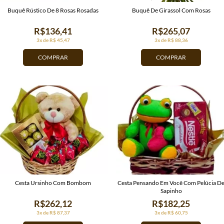
Buquê Rústico De 8 Rosas Rosadas
Buquê De Girassol Com Rosas
R$136,41
R$265,07
3x de R$ 45,47
3x de R$ 88,36
COMPRAR
COMPRAR
Cesta Ursinho Com Bombom
Cesta Pensando Em Você Com Pelúcia D
Sapinho
R$262,12
R$182,25
3x de R$ 87,37
3x de R$ 60,75