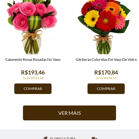
Catavento Rosas Rosadas No Vaso
Gérberas Coloridas Em Vaso De Vidro
R$193,46
R$170,84
3x de R$ 64,49
3x de R$ 56,95
COMPRAR
COMPRAR
VER MAIS