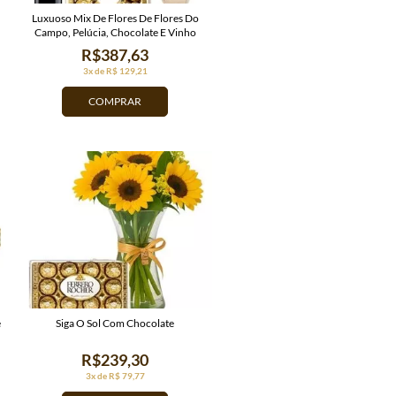
Luxuoso Mix De Flores De Flores Do
Campo, Pelúcia, Chocolate E Vinho
R$387,63
3x de R$ 129,21
COMPRAR
e
Siga O Sol Com Chocolate
R$239,30
3x de R$ 79,77