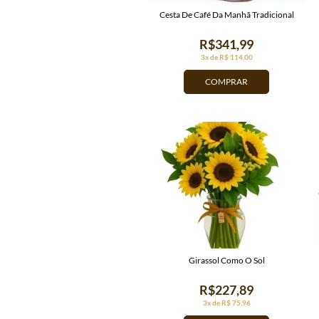
Cesta De Café Da Manhã Tradicional
R$341,99
3x de R$ 114,00
COMPRAR
Girassol Como O Sol
R$227,89
3x de R$ 75,96