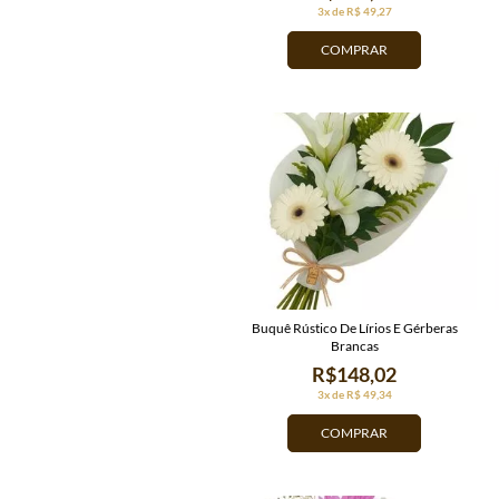
3x de R$ 49,27
COMPRAR
Buquê Rústico De Lírios E Gérberas
Brancas
R$148,02
3x de R$ 49,34
COMPRAR