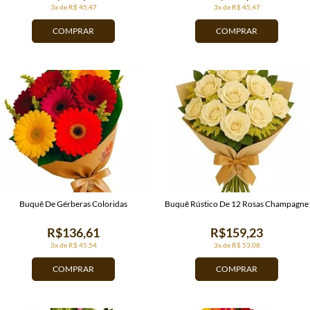
3x de R$ 45,47
3x de R$ 45,47
COMPRAR
COMPRAR
Buquê De Gérberas Coloridas
Buquê Rústico De 12 Rosas Champagne
R$136,61
R$159,23
3x de R$ 45,54
3x de R$ 53,08
COMPRAR
COMPRAR