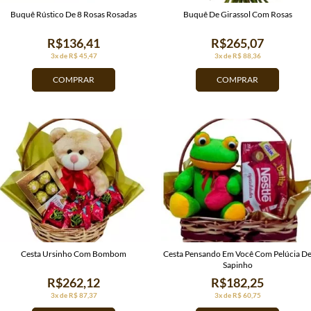
Buquê Rústico De 8 Rosas Rosadas
Buquê De Girassol Com Rosas
R$136,41
R$265,07
3x de R$ 45,47
3x de R$ 88,36
COMPRAR
COMPRAR
Cesta Ursinho Com Bombom
Cesta Pensando Em Você Com Pelúcia D
Sapinho
R$262,12
R$182,25
3x de R$ 87,37
3x de R$ 60,75