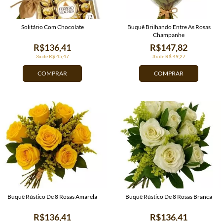
Solitário Com Chocolate
Buquê Brilhando Entre As Rosas
Champanhe
R$136,41
R$147,82
3x de R$ 45,47
3x de R$ 49,27
COMPRAR
COMPRAR
Buquê Rústico De 8 Rosas Amarela
Buquê Rústico De 8 Rosas Branca
R$136,41
R$136,41