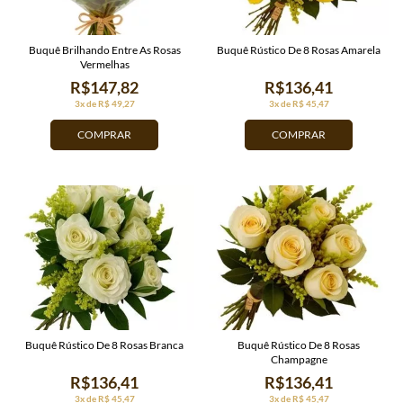
Buquê Brilhando Entre As Rosas
Buquê Rústico De 8 Rosas Amarela
Vermelhas
R$147,82
R$136,41
3x de R$ 49,27
3x de R$ 45,47
COMPRAR
COMPRAR
Buquê Rústico De 8 Rosas Branca
Buquê Rústico De 8 Rosas
Champagne
R$136,41
R$136,41
3x de R$ 45,47
3x de R$ 45,47