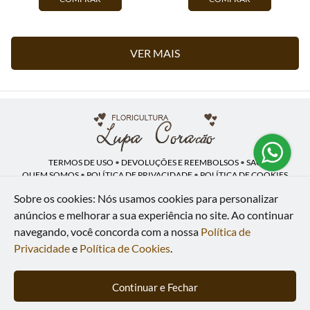
VER MAIS
TERMOS DE USO
•
DEVOLUÇÕES E REEMBOLSOS
•
SAC
QUEM SOMOS
•
POLÍTICA DE PRIVACIDADE
•
POLÍTICA DE COOKIES
Sobre os cookies: Nós usamos cookies para personalizar
anúncios e melhorar a sua experiência no site.
Ao continuar
navegando, você concorda com a nossa
Política de
Lupa Coração | CNPJ: 16.883.558/0001-00
Av. Heliópolis, 946 - Lj A - Heliópolis - Belford Roxo - RJ - 26120-300
Privacidade
e
Política de Cookies
.
WhatsApp: (21) 97591-5498
| Telefone: (21) 9 7591-5498
© 2024-2026 - Todos os direitos reservados - Desenvolvido por
BEX Soluções
Continuar e Fechar
Inteligentes