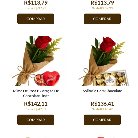
R$113,79
R$113,79
3x de R$ 37,93
3x de R$ 37,93
COMPRAR
COMPRAR
Mimo De Rosa E Coração De
Solitário Com Chocolate
Chocolate Lindt
R$142,11
R$136,41
3x de R$ 47,37
3x de R$ 45,47
COMPRAR
COMPRAR