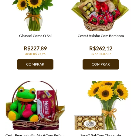
Girassol Como O Sol
Cesta Ursinho Com Bombom
R$227,89
R$262,12
3x de R$ 75,96
3x de R$ 87,37
COMPRAR
COMPRAR
Cesta Pensando Em Você Com Pelúcia
Siga O Sol Com Chocolate