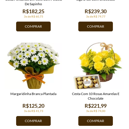
De Sapinho
R$182,25
R$239,30
3x de R$ 60,75
3x de R$ 79,77
COMPRAR
COMPRAR
Margaridinha Branca Plantada
Cesta Com 10 Rosas Amarelas E
Chocolate
R$125,20
R$221,99
3x de R$ 41,73
3x de R$ 74,00
COMPRAR
COMPRAR