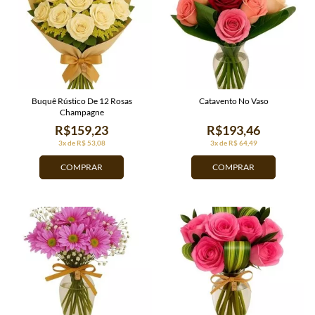
Buquê Rústico De 12 Rosas
Catavento No Vaso
Champagne
R$159,23
R$193,46
3x de R$ 53,08
3x de R$ 64,49
COMPRAR
COMPRAR