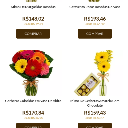
Mimo De Margaridas Rosadas
Catavento Rosas Rosadas No Vaso
R$148,02
R$193,46
3x de R$ 49,34
3x de R$ 64,49
COMPRAR
COMPRAR
Gérberas Coloridas Em Vaso De Vidro
Mimo De Gérberas Amarela Com
Chocolate
R$170,84
R$159,43
3x de R$ 56,95
3x de R$ 53,14
COMPRAR
COMPRAR