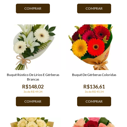
COMPRAR
COMPRAR
Buquê Rústico De Lírios E Gérberas
Buquê De Gérberas Coloridas
Brancas
R$148,02
R$136,61
3x de R$ 49,34
3x de R$ 45,54
COMPRAR
COMPRAR