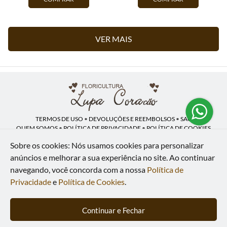
VER MAIS
TERMOS DE USO
•
DEVOLUÇÕES E REEMBOLSOS
•
SAC
QUEM SOMOS
•
POLÍTICA DE PRIVACIDADE
•
POLÍTICA DE COOKIES
Sobre os cookies: Nós usamos cookies para personalizar
anúncios e melhorar a sua experiência no site.
Ao continuar
navegando, você concorda com a nossa
Política de
Lupa Coração | CNPJ: 16.883.558/0001-00
Av. Heliópolis, 946 - Lj A - Heliópolis - Belford Roxo - RJ - 26120-300
Privacidade
e
Política de Cookies
.
WhatsApp: (21) 97591-5498
| Telefone: (21) 9 7591-5498
© 2024-2026 - Todos os direitos reservados - Desenvolvido por
BEX Soluções
Continuar e Fechar
Inteligentes