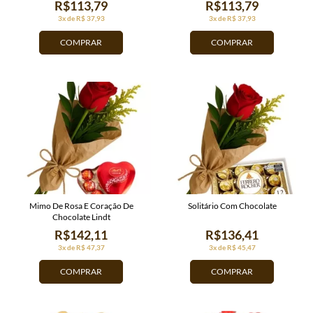
R$113,79
R$113,79
3x de R$ 37,93
3x de R$ 37,93
COMPRAR
COMPRAR
Mimo De Rosa E Coração De
Solitário Com Chocolate
Chocolate Lindt
R$142,11
R$136,41
3x de R$ 47,37
3x de R$ 45,47
COMPRAR
COMPRAR