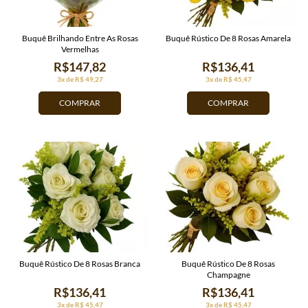
Buquê Brilhando Entre As Rosas
Buquê Rústico De 8 Rosas Amarela
Vermelhas
R$147,82
R$136,41
3x de R$ 49,27
3x de R$ 45,47
COMPRAR
COMPRAR
Buquê Rústico De 8 Rosas Branca
Buquê Rústico De 8 Rosas
Champagne
R$136,41
R$136,41
3x de R$ 45,47
3x de R$ 45,47