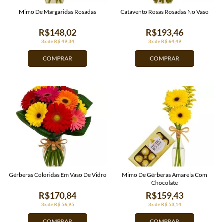
Mimo De Margaridas Rosadas
Catavento Rosas Rosadas No Vaso
R$148,02
R$193,46
3x de R$ 49,34
3x de R$ 64,49
COMPRAR
COMPRAR
Gérberas Coloridas Em Vaso De Vidro
Mimo De Gérberas Amarela Com
Chocolate
R$170,84
R$159,43
3x de R$ 56,95
3x de R$ 53,14
COMPRAR
COMPRAR