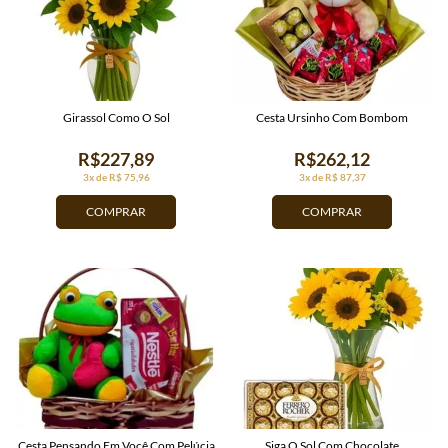
Girassol Como O Sol
Cesta Ursinho Com Bombom
R$227,89
R$262,12
3x de R$ 75,96
3x de R$ 87,37
COMPRAR
COMPRAR
Cesta Pensando Em Você Com Pelúcia
Siga O Sol Com Chocolate