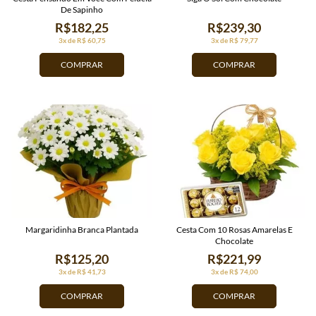
De Sapinho
R$182,25
R$239,30
3x de R$ 60,75
3x de R$ 79,77
COMPRAR
COMPRAR
Margaridinha Branca Plantada
Cesta Com 10 Rosas Amarelas E
Chocolate
R$125,20
R$221,99
3x de R$ 41,73
3x de R$ 74,00
COMPRAR
COMPRAR