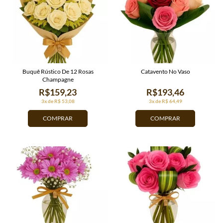
Buquê Rústico De 12 Rosas
Catavento No Vaso
Champagne
R$159,23
R$193,46
3x de R$ 53,08
3x de R$ 64,49
COMPRAR
COMPRAR