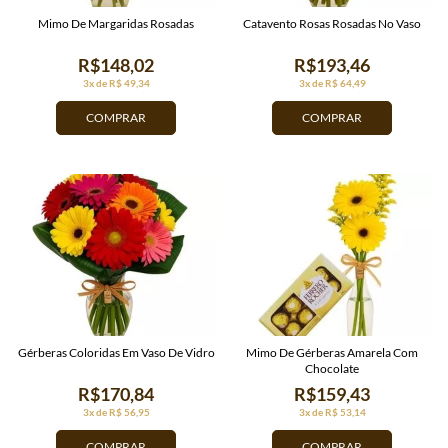
Mimo De Margaridas Rosadas
Catavento Rosas Rosadas No Vaso
R$148,02
R$193,46
3x de R$ 49,34
3x de R$ 64,49
COMPRAR
COMPRAR
Gérberas Coloridas Em Vaso De Vidro
Mimo De Gérberas Amarela Com
Chocolate
R$170,84
R$159,43
3x de R$ 56,95
3x de R$ 53,14
COMPRAR
COMPRAR