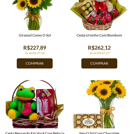
Girassol Como O Sol
Cesta Ursinho Com Bombom
R$227,89
R$262,12
3x de R$ 75,96
3x de R$ 87,37
COMPRAR
COMPRAR
Cesta Pensando Em Você Com Pelúcia
Siga O Sol Com Chocolate