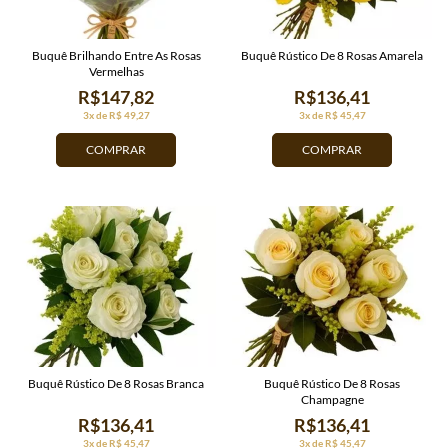
Buquê Brilhando Entre As Rosas
Buquê Rústico De 8 Rosas Amarela
Vermelhas
R$147,82
R$136,41
3x de R$ 49,27
3x de R$ 45,47
COMPRAR
COMPRAR
Buquê Rústico De 8 Rosas Branca
Buquê Rústico De 8 Rosas
Champagne
R$136,41
R$136,41
3x de R$ 45,47
3x de R$ 45,47