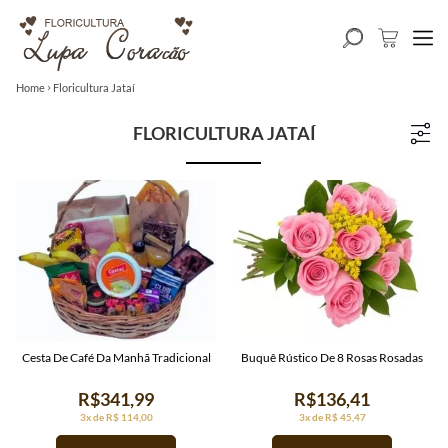
Home
Floricultura Jataí
FLORICULTURA JATAÍ
Cesta De Café Da Manhã Tradicional
Buquê Rústico De 8 Rosas Rosadas
R$341,99
R$136,41
3x de R$ 114,00
3x de R$ 45,47