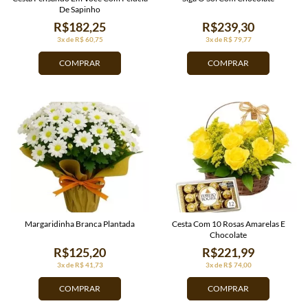
De Sapinho
R$182,25
R$239,30
3x de R$ 60,75
3x de R$ 79,77
COMPRAR
COMPRAR
Margaridinha Branca Plantada
Cesta Com 10 Rosas Amarelas E
Chocolate
R$125,20
R$221,99
3x de R$ 41,73
3x de R$ 74,00
COMPRAR
COMPRAR