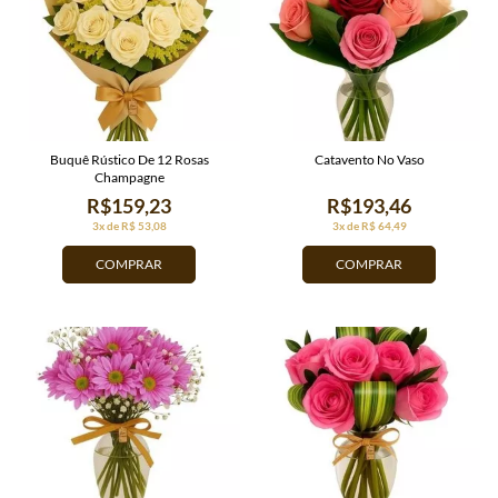
Buquê Rústico De 12 Rosas
Catavento No Vaso
Champagne
R$159,23
R$193,46
3x de R$ 53,08
3x de R$ 64,49
COMPRAR
COMPRAR