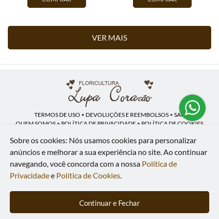
VER MAIS
TERMOS DE USO
•
DEVOLUÇÕES E REEMBOLSOS
•
SAC
QUEM SOMOS
•
POLÍTICA DE PRIVACIDADE
•
POLÍTICA DE COOKIES
Sobre os cookies: Nós usamos cookies para personalizar
anúncios e melhorar a sua experiência no site.
Ao continuar
navegando, você concorda com a nossa
Política de
Lupa Coração | CNPJ: 16.883.558/0001-00
Av. Heliópolis, 946 - Lj A - Heliópolis - Belford Roxo - RJ - 26120-300
Privacidade
e
Política de Cookies
.
WhatsApp: (21) 97591-5498
| Telefone: (21) 9 7591-5498
© 2024-2026 - Todos os direitos reservados - Desenvolvido por
BEX Soluções
Continuar e Fechar
Inteligentes