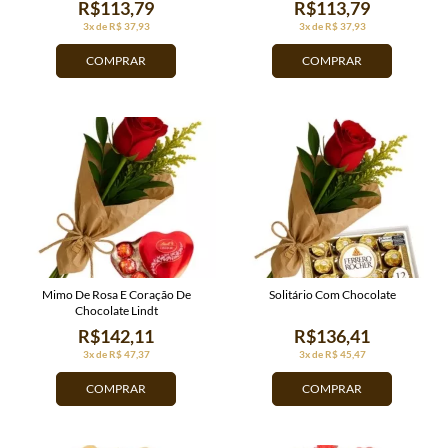
R$113,79
R$113,79
3x de R$ 37,93
3x de R$ 37,93
COMPRAR
COMPRAR
Mimo De Rosa E Coração De
Solitário Com Chocolate
Chocolate Lindt
R$142,11
R$136,41
3x de R$ 47,37
3x de R$ 45,47
COMPRAR
COMPRAR