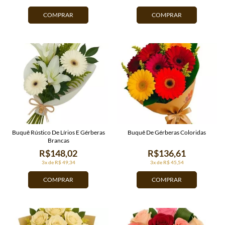
COMPRAR
COMPRAR
Buquê Rústico De Lírios E Gérberas
Buquê De Gérberas Coloridas
Brancas
R$148,02
R$136,61
3x de R$ 49,34
3x de R$ 45,54
COMPRAR
COMPRAR