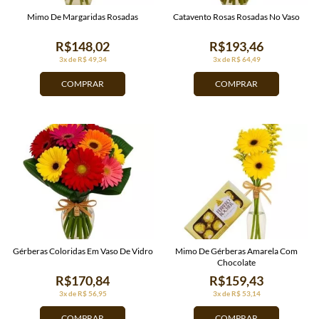
Mimo De Margaridas Rosadas
Catavento Rosas Rosadas No Vaso
R$148,02
R$193,46
3x de R$ 49,34
3x de R$ 64,49
COMPRAR
COMPRAR
Gérberas Coloridas Em Vaso De Vidro
Mimo De Gérberas Amarela Com
Chocolate
R$170,84
R$159,43
3x de R$ 56,95
3x de R$ 53,14
COMPRAR
COMPRAR