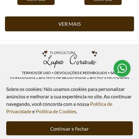
VER MAIS
TERMOS DE USO
•
DEVOLUÇÕES E REEMBOLSOS
•
SAC
QUEM SOMOS
•
POLÍTICA DE PRIVACIDADE
•
POLÍTICA DE COOKIES
Sobre os cookies: Nós usamos cookies para personalizar
anúncios e melhorar a sua experiência no site.
Ao continuar
navegando, você concorda com a nossa
Política de
Lupa Coração | CNPJ: 16.883.558/0001-00
Av. Heliópolis, 946 - Lj A - Heliópolis - Belford Roxo - RJ - 26120-300
Privacidade
e
Política de Cookies
.
WhatsApp: (21) 97591-5498
| Telefone: (21) 9 7591-5498
© 2024-2026 - Todos os direitos reservados - Desenvolvido por
BEX Soluções
Continuar e Fechar
Inteligentes