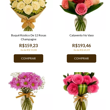
Buquê Rústico De 12 Rosas
Catavento No Vaso
Champagne
R$159,23
R$193,46
3x de R$ 53,08
3x de R$ 64,49
COMPRAR
COMPRAR