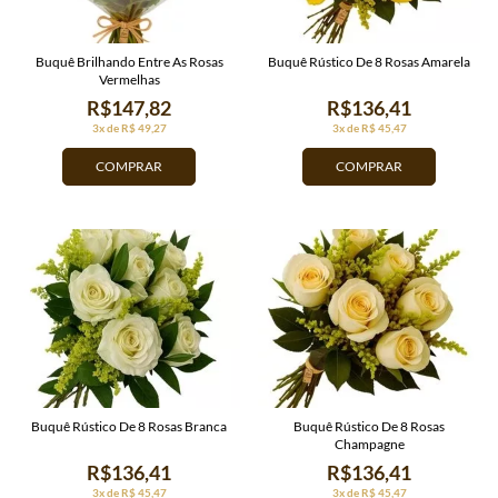
Buquê Brilhando Entre As Rosas
Buquê Rústico De 8 Rosas Amarela
Vermelhas
R$147,82
R$136,41
3x de R$ 49,27
3x de R$ 45,47
COMPRAR
COMPRAR
Buquê Rústico De 8 Rosas Branca
Buquê Rústico De 8 Rosas
Champagne
R$136,41
R$136,41
3x de R$ 45,47
3x de R$ 45,47