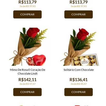
R$113,79
R$113,79
3x de R$ 37,93
3x de R$ 37,93
COMPRAR
COMPRAR
Mimo De Rosa E Coração De
Solitário Com Chocolate
Chocolate Lindt
R$142,11
R$136,41
3x de R$ 47,37
3x de R$ 45,47
COMPRAR
COMPRAR