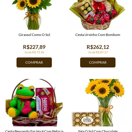
Girassol Como O Sol
Cesta Ursinho Com Bombom
R$227,89
R$262,12
3x de R$ 75,96
3x de R$ 87,37
COMPRAR
COMPRAR
Cesta Pensando Em Você Com Pelúcia
Siga O Sol Com Chocolate