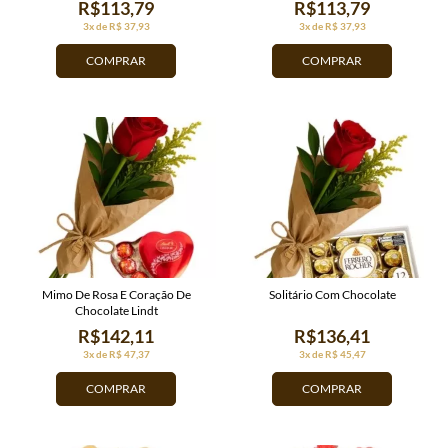
R$113,79
R$113,79
3x de R$ 37,93
3x de R$ 37,93
COMPRAR
COMPRAR
Mimo De Rosa E Coração De
Solitário Com Chocolate
Chocolate Lindt
R$142,11
R$136,41
3x de R$ 47,37
3x de R$ 45,47
COMPRAR
COMPRAR