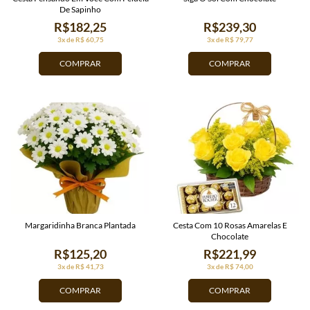
De Sapinho
R$182,25
R$239,30
3x de R$ 60,75
3x de R$ 79,77
COMPRAR
COMPRAR
Margaridinha Branca Plantada
Cesta Com 10 Rosas Amarelas E
Chocolate
R$125,20
R$221,99
3x de R$ 41,73
3x de R$ 74,00
COMPRAR
COMPRAR