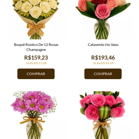
Buquê Rústico De 12 Rosas
Catavento No Vaso
Champagne
R$159,23
R$193,46
3x de R$ 53,08
3x de R$ 64,49
COMPRAR
COMPRAR