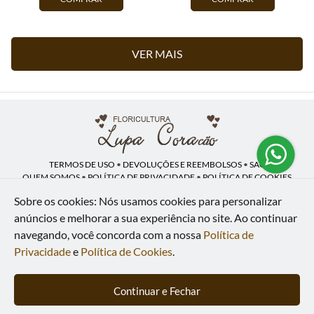
VER MAIS
TERMOS DE USO
•
DEVOLUÇÕES E REEMBOLSOS
•
SAC
QUEM SOMOS
•
POLÍTICA DE PRIVACIDADE
•
POLÍTICA DE COOKIES
Sobre os cookies: Nós usamos cookies para personalizar
anúncios e melhorar a sua experiência no site.
Ao continuar
navegando, você concorda com a nossa
Política de
Lupa Coração | CNPJ: 16.883.558/0001-00
Av. Heliópolis, 946 - Lj A - Heliópolis - Belford Roxo - RJ - 26120-300
Privacidade
e
Política de Cookies
.
WhatsApp: (21) 97591-5498
| Telefone: (21) 9 7591-5498
© 2024-2026 - Todos os direitos reservados - Desenvolvido por
BEX Soluções
Continuar e Fechar
Inteligentes