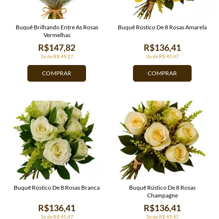
Buquê Brilhando Entre As Rosas
Buquê Rústico De 8 Rosas Amarela
Vermelhas
R$147,82
R$136,41
3x de R$ 49,27
3x de R$ 45,47
COMPRAR
COMPRAR
Buquê Rústico De 8 Rosas Branca
Buquê Rústico De 8 Rosas
Champagne
R$136,41
R$136,41
3x de R$ 45,47
3x de R$ 45,47