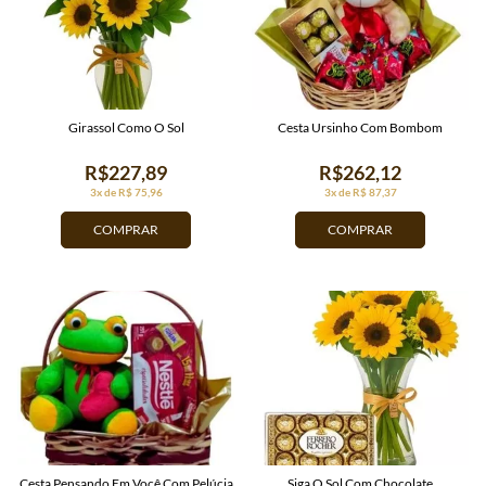
Girassol Como O Sol
Cesta Ursinho Com Bombom
R$227,89
R$262,12
3x de R$ 75,96
3x de R$ 87,37
COMPRAR
COMPRAR
Cesta Pensando Em Você Com Pelúcia
Siga O Sol Com Chocolate