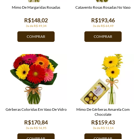
Mimo De Margaridas Rosadas
Catavento Rosas Rosadas No Vaso
R$148,02
R$193,46
3x de R$ 49,34
3x de R$ 64,49
COMPRAR
COMPRAR
Gérberas Coloridas Em Vaso De Vidro
Mimo De Gérberas Amarela Com
Chocolate
R$170,84
R$159,43
3x de R$ 56,95
3x de R$ 53,14
COMPRAR
COMPRAR