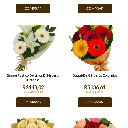
COMPRAR
COMPRAR
Buquê Rústico De Lírios E Gérberas
Buquê De Gérberas Coloridas
Brancas
R$148,02
R$136,61
3x de R$ 49,34
3x de R$ 45,54
COMPRAR
COMPRAR