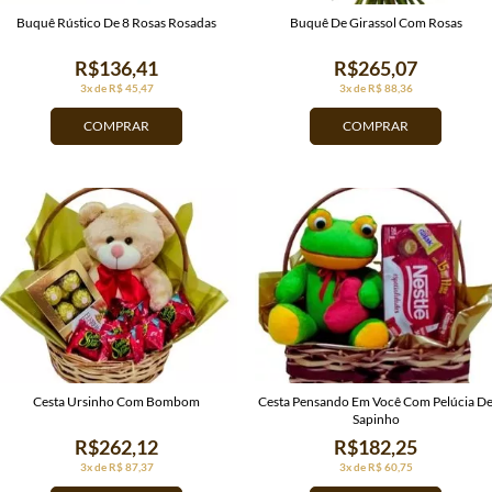
Buquê Rústico De 8 Rosas Rosadas
Buquê De Girassol Com Rosas
R$136,41
R$265,07
3x de R$ 45,47
3x de R$ 88,36
COMPRAR
COMPRAR
Cesta Ursinho Com Bombom
Cesta Pensando Em Você Com Pelúcia D
Sapinho
R$262,12
R$182,25
3x de R$ 87,37
3x de R$ 60,75