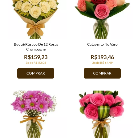
Buquê Rústico De 12 Rosas
Catavento No Vaso
Champagne
R$159,23
R$193,46
3x de R$ 53,08
3x de R$ 64,49
COMPRAR
COMPRAR