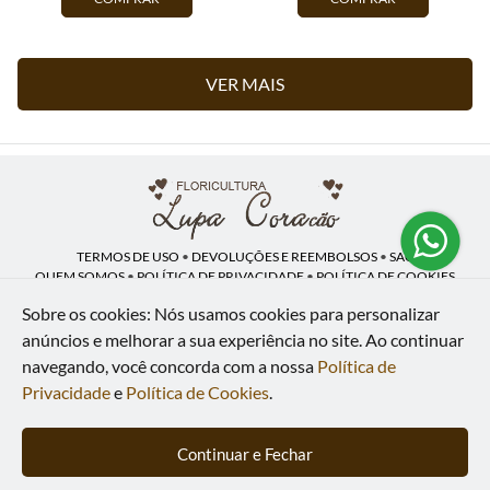
VER MAIS
TERMOS DE USO
•
DEVOLUÇÕES E REEMBOLSOS
•
SAC
QUEM SOMOS
•
POLÍTICA DE PRIVACIDADE
•
POLÍTICA DE COOKIES
Sobre os cookies: Nós usamos cookies para personalizar
anúncios e melhorar a sua experiência no site.
Ao continuar
navegando, você concorda com a nossa
Política de
Lupa Coração | CNPJ: 16.883.558/0001-00
Av. Heliópolis, 946 - Lj A - Heliópolis - Belford Roxo - RJ - 26120-300
Privacidade
e
Política de Cookies
.
WhatsApp: (21) 97591-5498
| Telefone: (21) 9 7591-5498
© 2024-2026 - Todos os direitos reservados - Desenvolvido por
BEX Soluções
Continuar e Fechar
Inteligentes