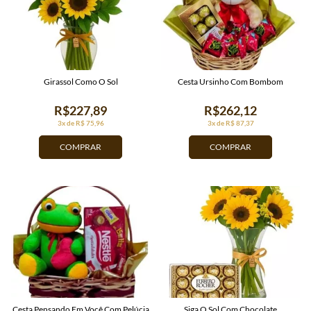
Girassol Como O Sol
Cesta Ursinho Com Bombom
R$227,89
R$262,12
3x de R$ 75,96
3x de R$ 87,37
COMPRAR
COMPRAR
Cesta Pensando Em Você Com Pelúcia
Siga O Sol Com Chocolate