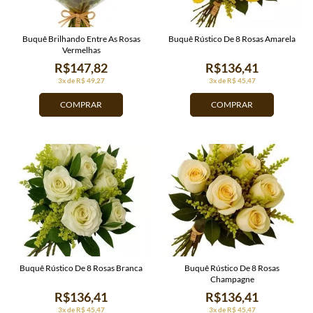
Buquê Brilhando Entre As Rosas
Buquê Rústico De 8 Rosas Amarela
Vermelhas
R$147,82
R$136,41
3x de R$ 49,27
3x de R$ 45,47
COMPRAR
COMPRAR
Buquê Rústico De 8 Rosas Branca
Buquê Rústico De 8 Rosas
Champagne
R$136,41
R$136,41
3x de R$ 45,47
3x de R$ 45,47