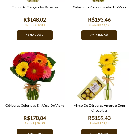
Mimo De Margaridas Rosadas
Catavento Rosas Rosadas No Vaso
R$148,02
R$193,46
3x de R$ 49,34
3x de R$ 64,49
COMPRAR
COMPRAR
Gérberas Coloridas Em Vaso De Vidro
Mimo De Gérberas Amarela Com
Chocolate
R$170,84
R$159,43
3x de R$ 56,95
3x de R$ 53,14
COMPRAR
COMPRAR