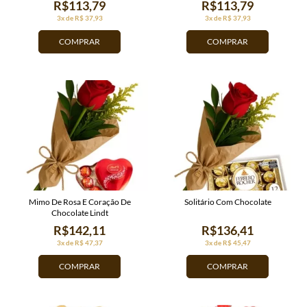
R$113,79
R$113,79
3x de R$ 37,93
3x de R$ 37,93
COMPRAR
COMPRAR
Mimo De Rosa E Coração De
Solitário Com Chocolate
Chocolate Lindt
R$142,11
R$136,41
3x de R$ 47,37
3x de R$ 45,47
COMPRAR
COMPRAR