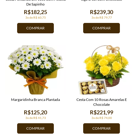
De Sapinho
R$182,25
R$239,30
3x de R$ 60,75
3x de R$ 79,77
COMPRAR
COMPRAR
Margaridinha Branca Plantada
Cesta Com 10 Rosas Amarelas E
Chocolate
R$125,20
R$221,99
3x de R$ 41,73
3x de R$ 74,00
COMPRAR
COMPRAR