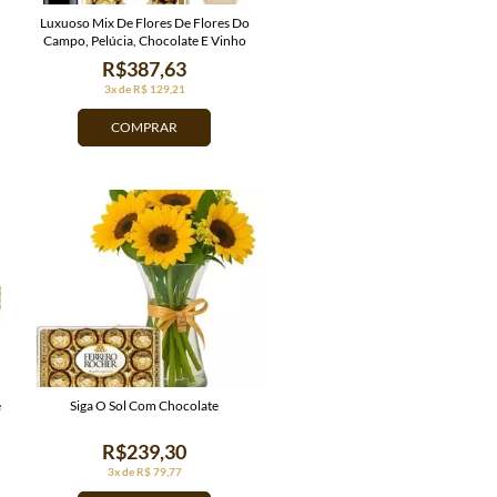
Luxuoso Mix De Flores De Flores Do
Campo, Pelúcia, Chocolate E Vinho
R$387,63
3x de R$ 129,21
COMPRAR
e
Siga O Sol Com Chocolate
R$239,30
3x de R$ 79,77