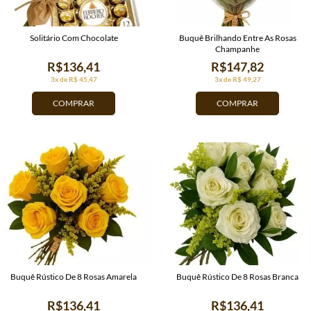
Solitário Com Chocolate
Buquê Brilhando Entre As Rosas
Champanhe
R$136,41
R$147,82
3x de R$ 45,47
3x de R$ 49,27
COMPRAR
COMPRAR
Buquê Rústico De 8 Rosas Amarela
Buquê Rústico De 8 Rosas Branca
R$136,41
R$136,41