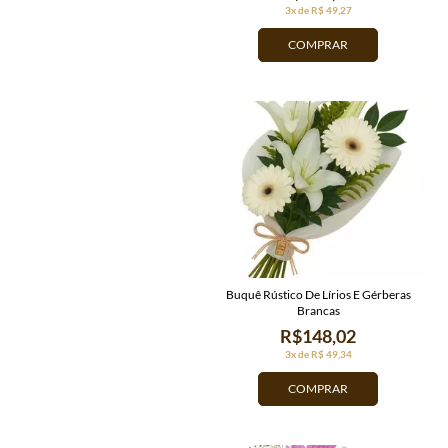
3x de R$ 49,27
COMPRAR
Buquê Rústico De Lírios E Gérberas
Brancas
R$148,02
3x de R$ 49,34
COMPRAR