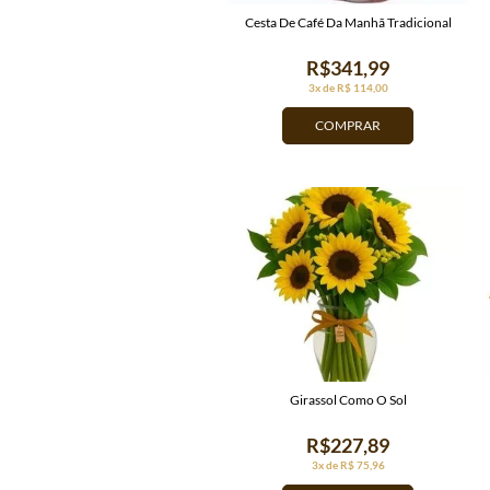
Cesta De Café Da Manhã Tradicional
R$341,99
3x de R$ 114,00
COMPRAR
Girassol Como O Sol
R$227,89
3x de R$ 75,96