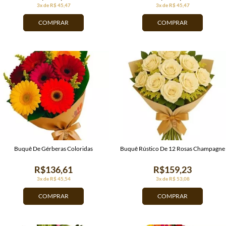
3x de R$ 45,47
3x de R$ 45,47
COMPRAR
COMPRAR
Buquê De Gérberas Coloridas
Buquê Rústico De 12 Rosas Champagne
R$136,61
R$159,23
3x de R$ 45,54
3x de R$ 53,08
COMPRAR
COMPRAR