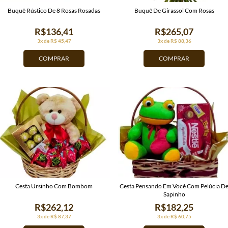
Buquê Rústico De 8 Rosas Rosadas
Buquê De Girassol Com Rosas
R$136,41
R$265,07
3x de R$ 45,47
3x de R$ 88,36
COMPRAR
COMPRAR
Cesta Ursinho Com Bombom
Cesta Pensando Em Você Com Pelúcia D
Sapinho
R$262,12
R$182,25
3x de R$ 87,37
3x de R$ 60,75