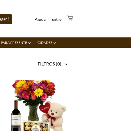
gar ?
Ajuda
Entre
 PARA PRESENTE
CIDADES
FILTROS
(0)