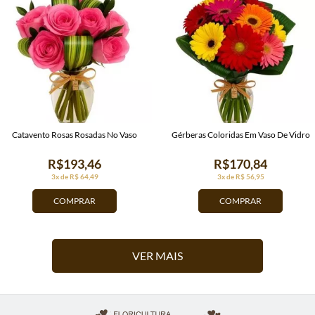
Catavento Rosas Rosadas No Vaso
Gérberas Coloridas Em Vaso De Vidro
R$193,46
R$170,84
3x de R$ 64,49
3x de R$ 56,95
COMPRAR
COMPRAR
VER MAIS