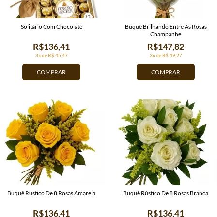
Solitário Com Chocolate
Buquê Brilhando Entre As Rosas
Champanhe
R$136,41
R$147,82
3x de R$ 45,47
3x de R$ 49,27
COMPRAR
COMPRAR
Buquê Rústico De 8 Rosas Amarela
Buquê Rústico De 8 Rosas Branca
R$136,41
R$136,41