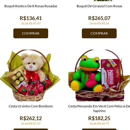
Buquê Rústico De 8 Rosas Rosadas
Buquê De Girassol Com Rosas
R$136,41
R$265,07
3x de R$ 45,47
3x de R$ 88,36
COMPRAR
COMPRAR
Cesta Ursinho Com Bombom
Cesta Pensando Em Você Com Pelúcia D
Sapinho
R$262,12
R$182,25
3x de R$ 87,37
3x de R$ 60,75