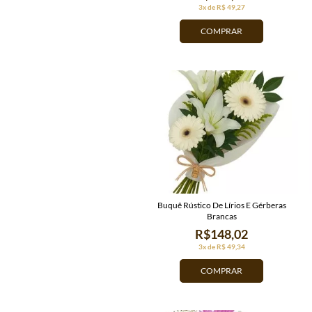
3x de R$ 49,27
COMPRAR
Buquê Rústico De Lírios E Gérberas
Brancas
R$148,02
3x de R$ 49,34
COMPRAR