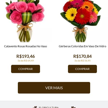
Catavento Rosas Rosadas No Vaso
Gérberas Coloridas Em Vaso De Vidro
R$193,46
R$170,84
3x de R$ 64,49
3x de R$ 56,95
COMPRAR
COMPRAR
VER MAIS