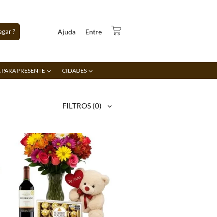
gar ?
Ajuda
Entre
 PARA PRESENTE
CIDADES
FILTROS
(0)