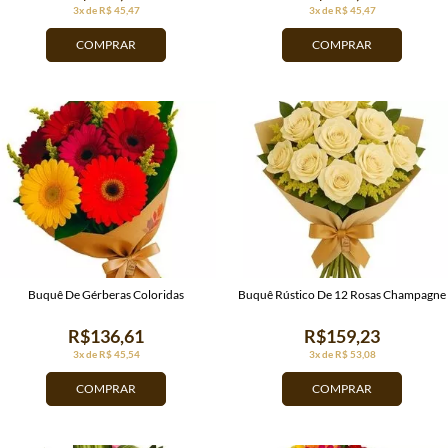
3x de R$ 45,47
3x de R$ 45,47
COMPRAR
COMPRAR
Buquê De Gérberas Coloridas
Buquê Rústico De 12 Rosas Champagne
R$136,61
R$159,23
3x de R$ 45,54
3x de R$ 53,08
COMPRAR
COMPRAR