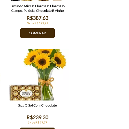
Luxuoso Mix De Flores De Flores Do
Campo, Pelúcia, Chocolate E Vinho
R$387,63
3x de R$ 129,21
COMPRAR
e
Siga O Sol Com Chocolate
R$239,30
3x de R$ 79,77