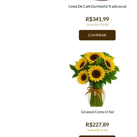
Cesta De Café Da Manhã Tradicional
R$341,99
3x de R$ 114,00
COMPRAR
Girassol Como O Sol
R$227,89
3x de R$ 75,96