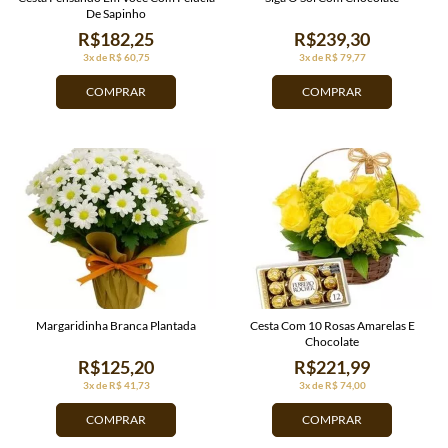
De Sapinho
R$182,25
R$239,30
3x de R$ 60,75
3x de R$ 79,77
COMPRAR
COMPRAR
Margaridinha Branca Plantada
Cesta Com 10 Rosas Amarelas E
Chocolate
R$125,20
R$221,99
3x de R$ 41,73
3x de R$ 74,00
COMPRAR
COMPRAR