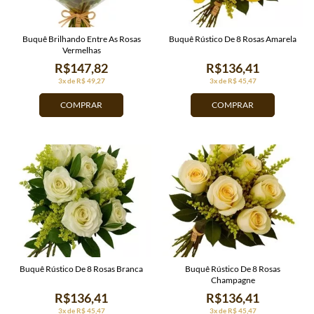
Buquê Brilhando Entre As Rosas
Buquê Rústico De 8 Rosas Amarela
Vermelhas
R$147,82
R$136,41
3x de R$ 49,27
3x de R$ 45,47
COMPRAR
COMPRAR
Buquê Rústico De 8 Rosas Branca
Buquê Rústico De 8 Rosas
Champagne
R$136,41
R$136,41
3x de R$ 45,47
3x de R$ 45,47