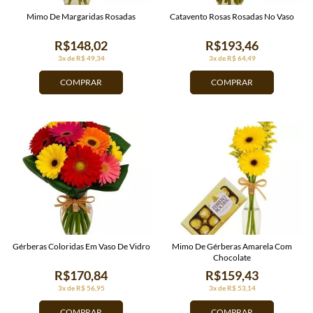
Mimo De Margaridas Rosadas
Catavento Rosas Rosadas No Vaso
R$148,02
R$193,46
3x de R$ 49,34
3x de R$ 64,49
COMPRAR
COMPRAR
Gérberas Coloridas Em Vaso De Vidro
Mimo De Gérberas Amarela Com
Chocolate
R$170,84
R$159,43
3x de R$ 56,95
3x de R$ 53,14
COMPRAR
COMPRAR