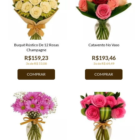
Buquê Rústico De 12 Rosas
Catavento No Vaso
Champagne
R$159,23
R$193,46
3x de R$ 53,08
3x de R$ 64,49
COMPRAR
COMPRAR