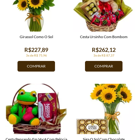
Girassol Como O Sol
Cesta Ursinho Com Bombom
R$227,89
R$262,12
3x de R$ 75,96
3x de R$ 87,37
COMPRAR
COMPRAR
Cesta Pensando Em Você Com Pelúcia
Siga O Sol Com Chocolate