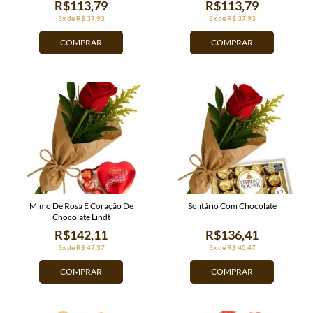
R$113,79
R$113,79
3x de R$ 37,93
3x de R$ 37,93
COMPRAR
COMPRAR
Mimo De Rosa E Coração De
Solitário Com Chocolate
Chocolate Lindt
R$142,11
R$136,41
3x de R$ 47,37
3x de R$ 45,47
COMPRAR
COMPRAR