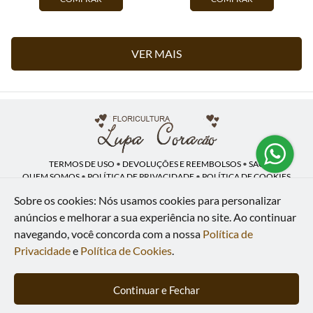
VER MAIS
TERMOS DE USO
•
DEVOLUÇÕES E REEMBOLSOS
•
SAC
QUEM SOMOS
•
POLÍTICA DE PRIVACIDADE
•
POLÍTICA DE COOKIES
Sobre os cookies: Nós usamos cookies para personalizar
anúncios e melhorar a sua experiência no site.
Ao continuar
navegando, você concorda com a nossa
Política de
Lupa Coração | CNPJ: 16.883.558/0001-00
Av. Heliópolis, 946 - Lj A - Heliópolis - Belford Roxo - RJ - 26120-300
Privacidade
e
Política de Cookies
.
WhatsApp: (21) 97591-5498
| Telefone: (21) 9 7591-5498
© 2024-2026 - Todos os direitos reservados - Desenvolvido por
BEX Soluções
Continuar e Fechar
Inteligentes