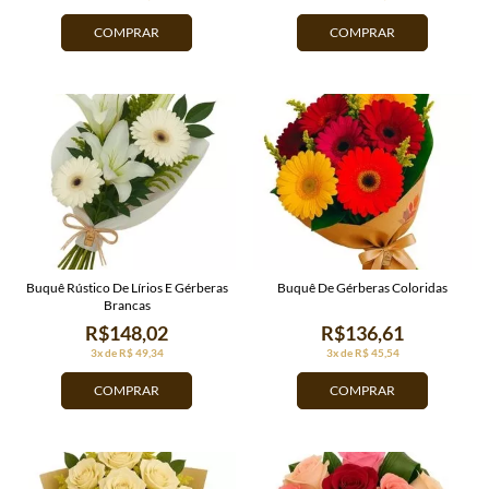
COMPRAR
COMPRAR
Buquê Rústico De Lírios E Gérberas
Buquê De Gérberas Coloridas
Brancas
R$148,02
R$136,61
3x de R$ 49,34
3x de R$ 45,54
COMPRAR
COMPRAR