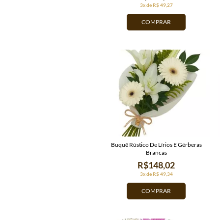
3x de R$ 49,27
COMPRAR
Buquê Rústico De Lírios E Gérberas
Brancas
R$148,02
3x de R$ 49,34
COMPRAR