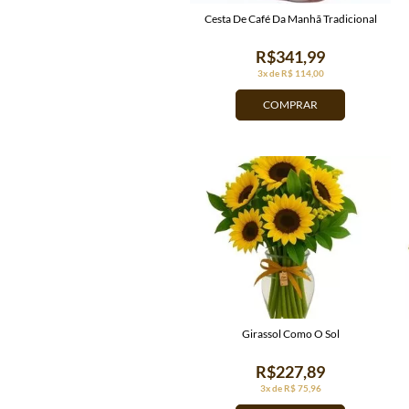
Cesta De Café Da Manhã Tradicional
R$341,99
3x de R$ 114,00
COMPRAR
Girassol Como O Sol
R$227,89
3x de R$ 75,96