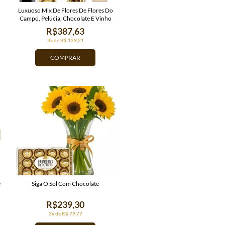
Luxuoso Mix De Flores De Flores Do
Campo, Pelúcia, Chocolate E Vinho
R$387,63
3x de R$ 129,21
COMPRAR
e
Siga O Sol Com Chocolate
R$239,30
3x de R$ 79,77