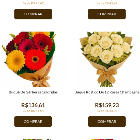
3x de R$ 45,47
3x de R$ 45,47
COMPRAR
COMPRAR
Buquê De Gérberas Coloridas
Buquê Rústico De 12 Rosas Champagne
R$136,61
R$159,23
3x de R$ 45,54
3x de R$ 53,08
COMPRAR
COMPRAR