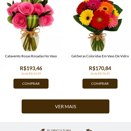
Catavento Rosas Rosadas No Vaso
Gérberas Coloridas Em Vaso De Vidro
R$193,46
R$170,84
3x de R$ 64,49
3x de R$ 56,95
COMPRAR
COMPRAR
VER MAIS