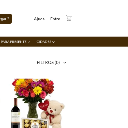
gar ?
Ajuda
Entre
 PARA PRESENTE
CIDADES
FILTROS
(0)