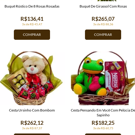
Buquê Rústico De 8 Rosas Rosadas
Buquê De Girassol Com Rosas
R$136,41
R$265,07
3x de R$ 45,47
3x de R$ 88,36
COMPRAR
COMPRAR
Cesta Ursinho Com Bombom
Cesta Pensando Em Você Com Pelúcia D
Sapinho
R$262,12
R$182,25
3x de R$ 87,37
3x de R$ 60,75