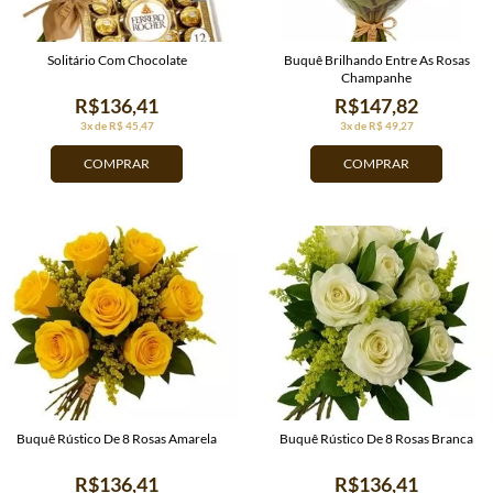
Solitário Com Chocolate
Buquê Brilhando Entre As Rosas
Champanhe
R$136,41
R$147,82
3x de R$ 45,47
3x de R$ 49,27
COMPRAR
COMPRAR
Buquê Rústico De 8 Rosas Amarela
Buquê Rústico De 8 Rosas Branca
R$136,41
R$136,41