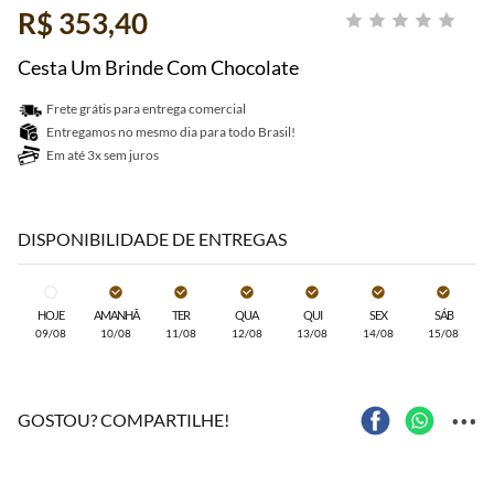
R$ 353,40
Cesta Um Brinde Com Chocolate
Frete grátis para entrega comercial
Entregamos no mesmo dia para todo Brasil!
Em até 3x sem juros
DISPONIBILIDADE DE ENTREGAS
HOJE
AMANHÃ
TER
QUA
QUI
SEX
SÁB
09/08
10/08
11/08
12/08
13/08
14/08
15/08
...
GOSTOU? COMPARTILHE!