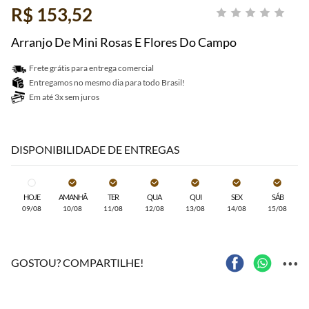
R$ 153,52
Arranjo De Mini Rosas E Flores Do Campo
Frete grátis para entrega comercial
Entregamos no mesmo dia para todo Brasil!
Em até 3x sem juros
DISPONIBILIDADE DE ENTREGAS
HOJE
AMANHÃ
TER
QUA
QUI
SEX
SÁB
09/08
10/08
11/08
12/08
13/08
14/08
15/08
...
GOSTOU? COMPARTILHE!